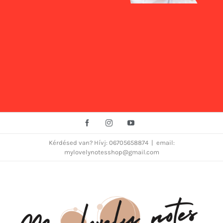
Facebook
Instagram
YouTube
Kérdésed van? Hívj: 06705658874
|
email:
mylovelynotesshop@gmail.com