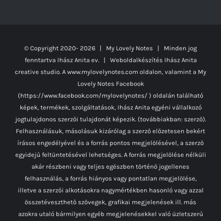
© Copyright 2020-
2026 | My Lovely Notes
| Minden jog
fenntartva Ihász Anita ev. | Weboldalkészítés
Ihász Anita
creative studio.
A www.mylovelynotes.com oldalon, valamint a My
Lovely Notes Facebook
(https://www.facebook.com/mylovelynotes/ ) oldalán található
képek, termékek, szolgáltatások, Ihász Anita egyéni vállalkozó
jogtulajdonos szerzői tulajdonát képezik. (továbbiakban: szerző).
Felhasználásuk, másolásuk kizárólag a szerző előzetesen bekért
írásos engedélyével és a forrás pontos megjelölésével, a szerző
egyidejű feltüntetésével lehetséges. A forrás megjelölése nélküli
akár részbeni vagy teljes egészben történő jogellenes
felhasználás, a forrás hiányos vagy pontatlan megjelölése,
illetve a szerzői alkotásokra nagymértékben hasonló vagy azzal
összetéveszthető szövegek, grafikai megjelenések ill. más
azokra utaló bármilyen egyéb megjelenésekkel való üzletszerű