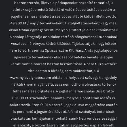
haszonszerzés, illetve a párkapcsolat pezsdítő tematikájú
ötletek saját eredetű ötletként való népszerűsítése esetén a
jogellenes használatért a szerzőt az alábbi kötbér illeti: bruttó
49.900 Ft / nap / termékenként / szolgáltatásonként vagy más
olyan fizikai egységenként, melyen a tiltott jelölések találhatóak.
A honlap látogatója az oldalon történő böngészéssel tudomásul
veszi ezen érvényes kötbérkikötést. Tájékoztatjuk, hogy kötbér
nem túlzó, hiszen az Optiszerszám Kft Ihász Anita jogtulajdonos
ügyvezető termékeinek eladásából befolyó bevétel alapján
került mint elmaradt haszon kiszámításra. A nem túlzó kötbért
vita esetén a bíróság sem módosíthatja. A
www.mylovelynotes.com oldalon elhelyezett szövegek engedély
nélküli (nem magáncélú, azaz nem otthoni olvasásra történő)
felhasználása díjköteles. A jogtalan felhasználás díja bruttó
29.900 Ft szavanként, naponta, melybe a pontatlan idézés is
beletartozik. Ezen felül a szerzői jogok durva megsértése esetén
is perelhető a jogsértő elkövető. A fenti szabályok betartását
piackutatás formájában munkatársaink heti rendszerességgel
ellenőrzik, a bizonyításra vitában a jogsértés napján felvett