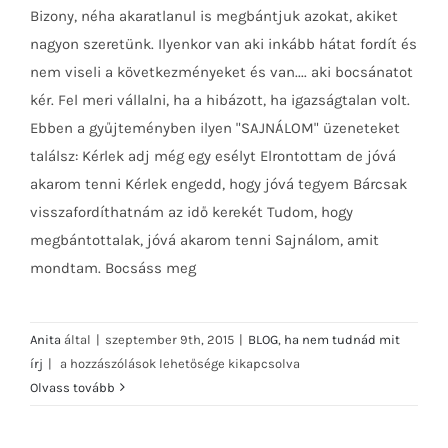
Bizony, néha akaratlanul is megbántjuk azokat, akiket
nagyon szeretünk. Ilyenkor van aki inkább hátat fordít és
Ha nem tudnád mit írj: SAJNÁLOM
nem viseli a következményeket és van.... aki bocsánatot
kér. Fel meri vállalni, ha a hibázott, ha igazságtalan volt.
Ebben a gyűjteményben ilyen "SAJNÁLOM" üzeneteket
találsz: Kérlek adj még egy esélyt Elrontottam de jóvá
akarom tenni Kérlek engedd, hogy jóvá tegyem Bárcsak
visszafordíthatnám az idő kerekét Tudom, hogy
megbántottalak, jóvá akarom tenni Sajnálom, amit
mondtam. Bocsáss meg
Anita
által
|
szeptember 9th, 2015
|
BLOG
,
ha nem tudnád mit
Ha
írj
|
a hozzászólások lehetősége kikapcsolva
nem
Olvass tovább
tudnád
mit