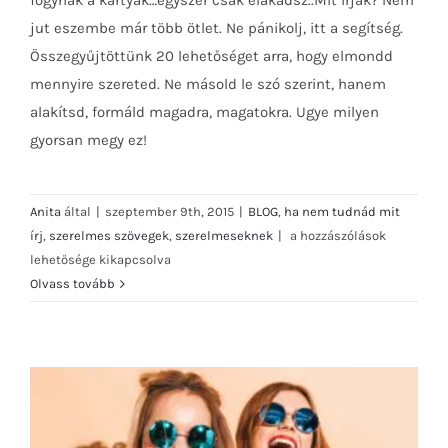
fogynak a kártyák…egyszer csak elakadsz..Mit írjak? Nem
jut eszembe már több ötlet. Ne pánikolj, itt a segítség.
Összegyűjtöttünk 20 lehetőséget arra, hogy elmondd
mennyire szereted. Ne másold le szó szerint, hanem
alakítsd, formáld magadra, magatokra. Ugye milyen
gyorsan megy ez!
Anita
által
|
szeptember 9th, 2015
|
BLOG
,
ha nem tudnád mit
20
írj
,
szerelmes szövegek
,
szerelmeseknek
|
a hozzászólások
tipp
lehetősége kikapcsolva
ha
Olvass tovább
nem
tudnád
mit
írj
bejegyzéshez