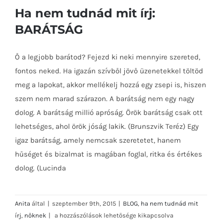
Ha nem tudnád mit írj:
BARÁTSÁG
Ő a legjobb barátod? Fejezd ki neki mennyire szereted,
fontos neked. Ha igazán szívből jövő üzenetekkel töltöd
Ha nem tudnád mit írj: BARÁTSÁG
meg a lapokat, akkor mellékelj hozzá egy zsepi is, hiszen
szem nem marad szárazon. A barátság nem egy nagy
dolog. A barátság millió apróság. Örök barátság csak ott
lehetséges, ahol örök jóság lakik. (Brunszvik Teréz) Egy
igaz barátság, amely nemcsak szeretetet, hanem
hűséget és bizalmat is magában foglal, ritka és értékes
dolog. (Lucinda
Anita
által
|
szeptember 9th, 2015
|
BLOG
,
ha nem tudnád mit
Ha
írj
,
nőknek
|
a hozzászólások lehetősége kikapcsolva