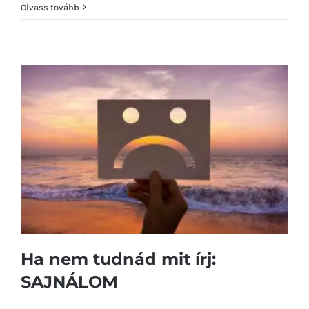
nem
Olvass tovább
tudnád
mit
írj:
BARÁTSÁG
bejegyzéshez
Ha nem tudnád mit írj:
SAJNÁLOM