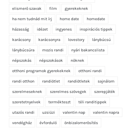
elismerő szavak
film
gyerekeknek
ha nem tudnád mit írj
home date
homedate
házasság
idézet
ingyenes
inspirációs tippek
karácsony
karácsonyra
lovestory
lánybúcsú
lánybúcsúra
mozis randi
nyári bakancslista
népszokás
népszokások
nőknek
otthoni programok gyerekeknek
otthoni randi
randi otthon
randiötlet
randiötletek
sajnálom
szerelmeseknek
szerelmes szövegek
szerepjáték
szeretetnyelvek
termékteszt
téli randitippek
utazós randi
uzsiüzi
valentin nap
valentin napra
vendégház
évforduló
önbizalomerősítés