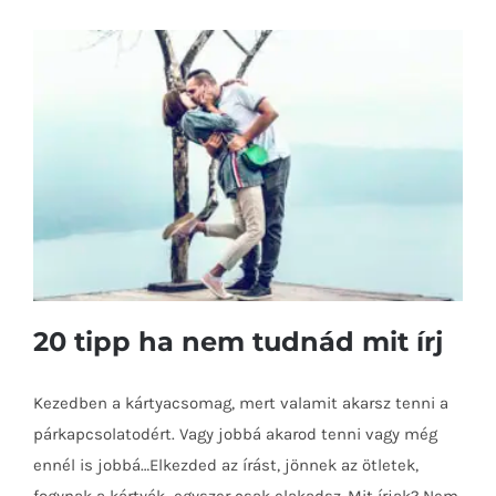
20 tipp ha nem tudnád mit írj
Kezedben a kártyacsomag, mert valamit akarsz tenni a
párkapcsolatodért. Vagy jobbá akarod tenni vagy még
ennél is jobbá…Elkezded az írást, jönnek az ötletek,
20 tipp ha nem tudnád mit írj