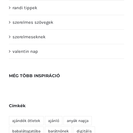
randi tippek
szerelmes szövegek
szerelmeseknek
valentin nap
MÉG TÖBB INSPIRÁCIÓ
Címkék
ajándék ötletek
ajánló
anyák napja
babalátogatóba
barátnőnek
digitális