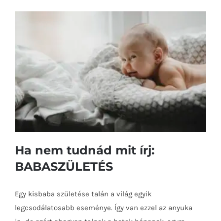
írj:
SAJNÁLOM
bejegyzéshez
Ha nem tudnád mit írj:
BABASZÜLETÉS
Egy kisbaba születése talán a világ egyik
legcsodálatosabb eseménye. Így van ezzel az anyuka
Ha nem tudnád mit írj: BABASZÜLETÉS