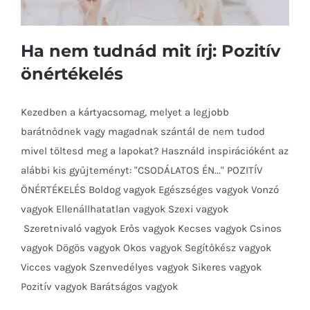
Ha nem tudnád mit írj: Pozitív
önértékelés
Kezedben a kártyacsomag, melyet a legjobb
Ha nem tudnád mit írj: Pozitív
barátnődnek vagy magadnak szántál de nem tudod
önértékelés
mivel töltesd meg a lapokat? Használd inspirációként az
alábbi kis gyűjteményt: "CSODÁLATOS ÉN..." POZITÍV
ÖNÉRTÉKELÉS Boldog vagyok Egészséges vagyok Vonzó
vagyok Ellenállhatatlan vagyok Szexi vagyok
Szeretnivaló vagyok Erős vagyok Kecses vagyok Csinos
vagyok Dögös vagyok Okos vagyok Segítőkész vagyok
Vicces vagyok Szenvedélyes vagyok Sikeres vagyok
Pozitív vagyok Barátságos vagyok