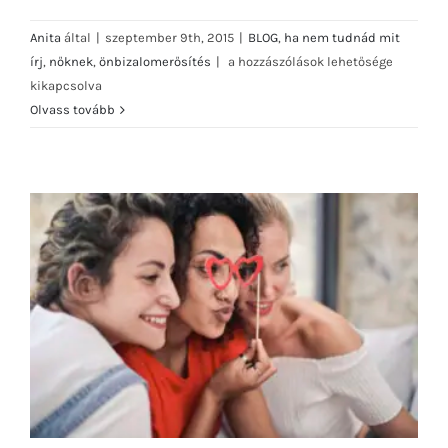
Anita
által
|
szeptember 9th, 2015
|
BLOG
,
ha nem tudnád mit
Ha
írj
,
nőknek
,
önbizalomerősítés
|
a hozzászólások lehetősége
nem
kikapcsolva
tudnád
Olvass tovább
mit
írj:
Pozitív
önértékelés
bejegyzéshez