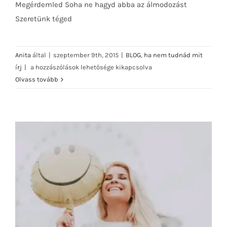
Megérdemled Soha ne hagyd abba az álmodozást
Szeretünk téged
Anita
által
|
szeptember 9th, 2015
|
BLOG
,
ha nem tudnád mit
Ha
írj
|
a hozzászólások lehetősége kikapcsolva
nem
Olvass tovább
tudnád
mit
írj:
INSPIRÁCIÓ
bejegyzéshez