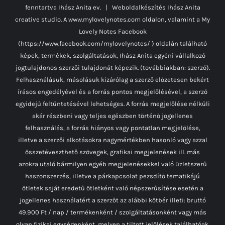
fenntartva Ihász Anita ev. | Weboldalkészítés
Ihász Anita
creative studio.
A www.mylovelynotes.com oldalon, valamint a My
Lovely Notes Facebook
(https://www.facebook.com/mylovelynotes/ ) oldalán található
képek, termékek, szolgáltatások, Ihász Anita egyéni vállalkozó
jogtulajdonos szerzői tulajdonát képezik. (továbbiakban: szerző).
Felhasználásuk, másolásuk kizárólag a szerző előzetesen bekért
írásos engedélyével és a forrás pontos megjelölésével, a szerző
egyidejű feltüntetésével lehetséges. A forrás megjelölése nélküli
akár részbeni vagy teljes egészben történő jogellenes
felhasználás, a forrás hiányos vagy pontatlan megjelölése,
illetve a szerzői alkotásokra nagymértékben hasonló vagy azzal
összetéveszthető szövegek, grafikai megjelenések ill. más
azokra utaló bármilyen egyéb megjelenésekkel való üzletszerű
haszonszerzés, illetve a párkapcsolat pezsdítő tematikájú
ötletek saját eredetű ötletként való népszerűsítése esetén a
jogellenes használatért a szerzőt az alábbi kötbér illeti: bruttó
49.900 Ft / nap / termékenként / szolgáltatásonként vagy más
olyan fizikai egységenként, melyen a tiltott jelölések találhatóak.