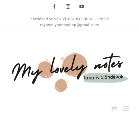
Kihagyás
Facebook
Instagram
YouTube
Kérdésed van? Hívj: 06705658874
|
email:
mylovelynotesshop@gmail.com