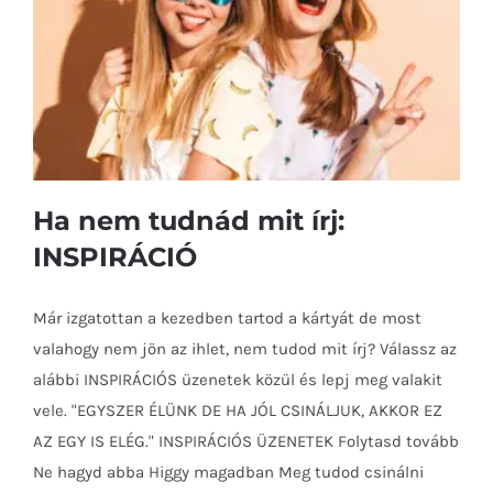
Ha nem tudnád mit írj:
INSPIRÁCIÓ
Már izgatottan a kezedben tartod a kártyát de most
valahogy nem jön az ihlet, nem tudod mit írj? Válassz az
Ha nem tudnád mit írj: INSPIRÁCIÓ
alábbi INSPIRÁCIÓS üzenetek közül és lepj meg valakit
vele. "EGYSZER ÉLÜNK DE HA JÓL CSINÁLJUK, AKKOR EZ
AZ EGY IS ELÉG." INSPIRÁCIÓS ÜZENETEK Folytasd tovább
Ne hagyd abba Higgy magadban Meg tudod csinálni