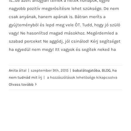
is...de azért ahogyan telnek a hetek hónapok, egyre
nagyobb pozitív megerősítésre lehet szüksége. De nem
csak anyának, hanem apának is. Bátran meríts a
gyűjteményből és lepd meg vele ŐT. Tudd, hogy jó szülő
vagy! Ne hasonlítsd magad másokhoz. Megérdemled a
szabad perceket Ne aggódj, jól csinálod! Kérj segítséget
ha egyedül nem megy! Itt vagyok és segítek neked ha
Anita
által
|
szeptember 9th, 2015
|
babalátogatóba
,
BLOG
,
ha
Ha
nem tudnád mit írj
|
a hozzászólások lehetősége kikapcsolva
nem
Olvass tovább
tudnád
mit
írj:
BABASZÜLETÉS
bejegyzéshez