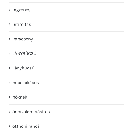
ingyenes
intimitás
karácsony
LÁNYBÚCSÚ
Lánybúcsú
népszokások
nőknek
önbizalomerősítés
otthoni randi