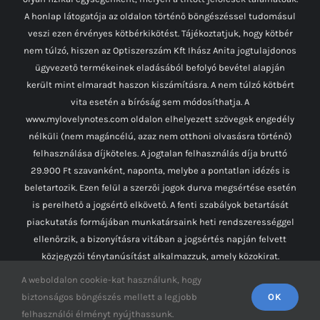
A honlap látogatója az oldalon történő böngészéssel tudomásul
veszi ezen érvényes kötbérkikötést. Tájékoztatjuk, hogy kötbér
nem túlzó, hiszen az Optiszerszám Kft Ihász Anita jogtulajdonos
ügyvezető termékeinek eladásából befolyó bevétel alapján
került mint elmaradt haszon kiszámításra. A nem túlzó kötbért
vita esetén a bíróság sem módosíthatja. A
www.mylovelynotes.com oldalon elhelyezett szövegek engedély
nélküli (nem magáncélú, azaz nem otthoni olvasásra történő)
felhasználása díjköteles. A jogtalan felhasználás díja bruttó
29.900 Ft szavanként, naponta, melybe a pontatlan idézés is
beletartozik. Ezen felül a szerzői jogok durva megsértése esetén
is perelhető a jogsértő elkövető. A fenti szabályok betartását
piackutatás formájában munkatársaink heti rendszerességgel
ellenőrzik, a bizonyításra vitában a jogsértés napján felvett
közjegyzői ténytanúsítást alkalmazzuk, amely közokirat.
A weboldalon cookie-kat használunk, hogy
biztonságos böngészés mellett a legjobb
OK
Facebook
Instagram
YouTube
felhasználói élményt nyújthassunk.