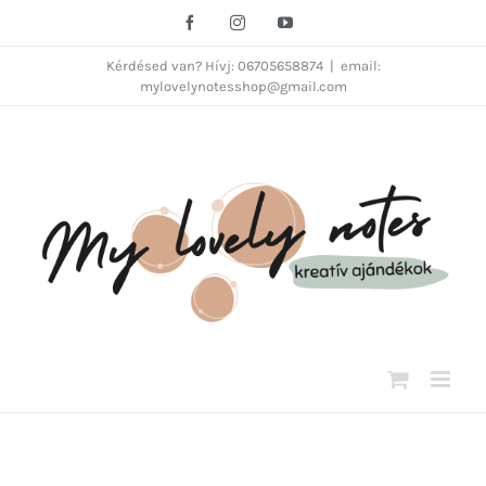
Kihagyás
Facebook
Instagram
YouTube
Kérdésed van? Hívj: 06705658874
|
email:
mylovelynotesshop@gmail.com