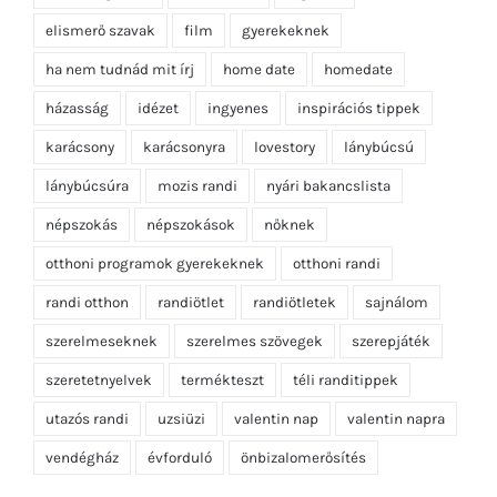
elismerő szavak
film
gyerekeknek
ha nem tudnád mit írj
home date
homedate
házasság
idézet
ingyenes
inspirációs tippek
karácsony
karácsonyra
lovestory
lánybúcsú
lánybúcsúra
mozis randi
nyári bakancslista
népszokás
népszokások
nőknek
otthoni programok gyerekeknek
otthoni randi
randi otthon
randiötlet
randiötletek
sajnálom
szerelmeseknek
szerelmes szövegek
szerepjáték
szeretetnyelvek
termékteszt
téli randitippek
utazós randi
uzsiüzi
valentin nap
valentin napra
vendégház
évforduló
önbizalomerősítés