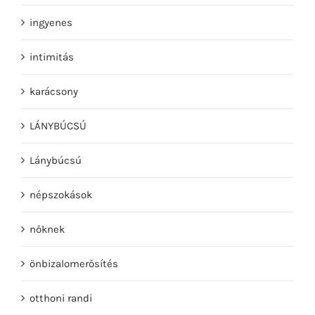
ingyenes
intimitás
karácsony
LÁNYBÚCSÚ
Lánybúcsú
népszokások
nőknek
önbizalomerősítés
otthoni randi