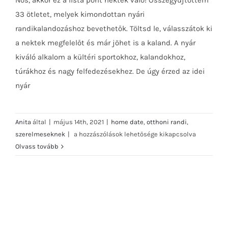
Nos, akkor ez a lista pont nektek való! Összegyűjtöttem
33 ötletet, melyek kimondottan nyári
randikalandozáshoz bevethetők. Töltsd le, válasszátok ki
a nektek megfelelőt és már jöhet is a kaland. A nyár
kiváló alkalom a kültéri sportokhoz, kalandokhoz,
túrákhoz és nagy felfedezésekhez. De úgy érzed az idei
nyár
Anita
által
|
május 14th, 2021
|
home date
,
otthoni randi
,
33
szerelmeseknek
|
a hozzászólások lehetősége kikapcsolva
PEZSDÍTŐ
Olvass tovább
ÖTLET
NYÁRRA
bejegyzéshez