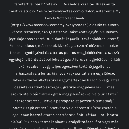
fenntartva Ihász Anita ev. | Weboldalkészítés
Ihász Anita
creative studio.
A www.mylovelynotes.com oldalon, valamint a My
Lovely Notes Facebook
(https://www.facebook.com/mylovelynotes/ ) oldalán található
képek, termékek, szolgáltatások, Ihász Anita egyéni vállalkozó
jogtulajdonos szerzői tulajdonát képezik. (továbbiakban: szerző).
Felhasználásuk, másolásuk kizárólag a szerző előzetesen bekért
írásos engedélyével és a forrás pontos megjelölésével, a szerző
egyidejű feltüntetésével lehetséges. A forrás megjelölése nélküli
akár részbeni vagy teljes egészben történő jogellenes
felhasználás, a forrás hiányos vagy pontatlan megjelölése,
illetve a szerzői alkotásokra nagymértékben hasonló vagy azzal
összetéveszthető szövegek, grafikai megjelenések ill. más
azokra utaló bármilyen egyéb megjelenésekkel való üzletszerű
haszonszerzés, illetve a párkapcsolat pezsdítő tematikájú
ötletek saját eredetű ötletként való népszerűsítése esetén a
jogellenes használatért a szerzőt az alábbi kötbér illeti: bruttó
49.900 Ft / nap / termékenként / szolgáltatásonként vagy más
olyan fizikai egységenként, melyen a tiltott jelölések találhatóak.