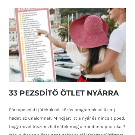
33 PEZSDÍTŐ ÖTLET NYÁRRA
Párkapcsolati játékokkal, közös programokkal üzenj
hadat az unalomnak. Mindjárt itt a nyár és nincs tipped,
hogy mivel fűszerezhetnétek meg a mindennapjaitokat?
33 PEZSDÍTŐ ÖTLET NYÁRRA