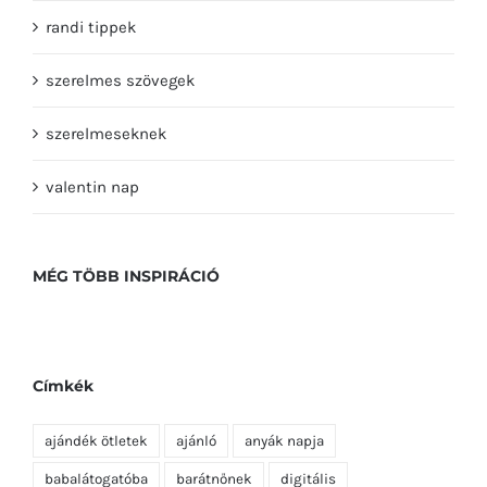
randi tippek
szerelmes szövegek
szerelmeseknek
valentin nap
MÉG TÖBB INSPIRÁCIÓ
Címkék
ajándék ötletek
ajánló
anyák napja
babalátogatóba
barátnőnek
digitális