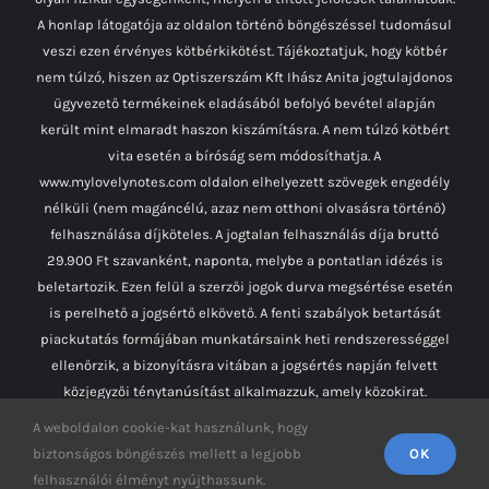
A honlap látogatója az oldalon történő böngészéssel tudomásul
veszi ezen érvényes kötbérkikötést. Tájékoztatjuk, hogy kötbér
nem túlzó, hiszen az Optiszerszám Kft Ihász Anita jogtulajdonos
ügyvezető termékeinek eladásából befolyó bevétel alapján
került mint elmaradt haszon kiszámításra. A nem túlzó kötbért
vita esetén a bíróság sem módosíthatja. A
www.mylovelynotes.com oldalon elhelyezett szövegek engedély
nélküli (nem magáncélú, azaz nem otthoni olvasásra történő)
felhasználása díjköteles. A jogtalan felhasználás díja bruttó
29.900 Ft szavanként, naponta, melybe a pontatlan idézés is
beletartozik. Ezen felül a szerzői jogok durva megsértése esetén
is perelhető a jogsértő elkövető. A fenti szabályok betartását
piackutatás formájában munkatársaink heti rendszerességgel
ellenőrzik, a bizonyításra vitában a jogsértés napján felvett
közjegyzői ténytanúsítást alkalmazzuk, amely közokirat.
A weboldalon cookie-kat használunk, hogy
Facebook
Instagram
YouTube
biztonságos böngészés mellett a legjobb
OK
felhasználói élményt nyújthassunk.