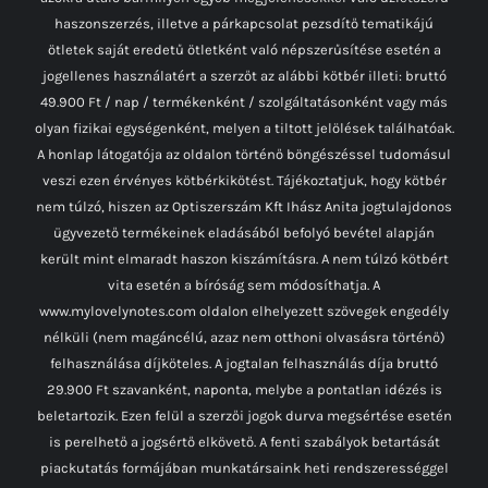
haszonszerzés, illetve a párkapcsolat pezsdítő tematikájú
ötletek saját eredetű ötletként való népszerűsítése esetén a
jogellenes használatért a szerzőt az alábbi kötbér illeti: bruttó
49.900 Ft / nap / termékenként / szolgáltatásonként vagy más
olyan fizikai egységenként, melyen a tiltott jelölések találhatóak.
A honlap látogatója az oldalon történő böngészéssel tudomásul
veszi ezen érvényes kötbérkikötést. Tájékoztatjuk, hogy kötbér
nem túlzó, hiszen az Optiszerszám Kft Ihász Anita jogtulajdonos
ügyvezető termékeinek eladásából befolyó bevétel alapján
került mint elmaradt haszon kiszámításra. A nem túlzó kötbért
vita esetén a bíróság sem módosíthatja. A
www.mylovelynotes.com oldalon elhelyezett szövegek engedély
nélküli (nem magáncélú, azaz nem otthoni olvasásra történő)
felhasználása díjköteles. A jogtalan felhasználás díja bruttó
29.900 Ft szavanként, naponta, melybe a pontatlan idézés is
beletartozik. Ezen felül a szerzői jogok durva megsértése esetén
is perelhető a jogsértő elkövető. A fenti szabályok betartását
piackutatás formájában munkatársaink heti rendszerességgel