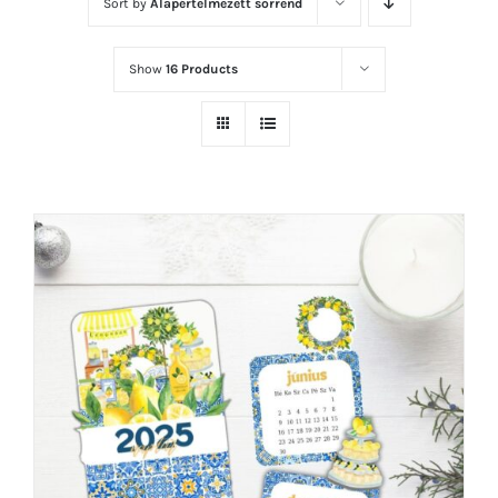
Sort by
Alapértelmezett sorrend
Show
16 Products