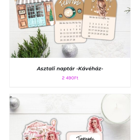
Asztali naptár -Kávéház-
2 490
Ft
KOSÁRBA TESZEM
/
RÉSZLETEK