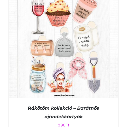
KOSÁRBA TESZEM
/
RÉSZLETEK
Rákötöm kollekció – Barátnős
ajándékkártyák
990
Ft