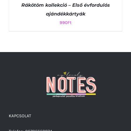
Rákötöm kollekció – Első évfordulós
ajándékkártyák
990
Ft
KOSÁRBA TESZEM
/
RÉSZLETEK
KAPCSOLAT