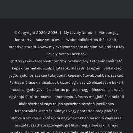
© Copyright 2020-
2026 | My Lovely Notes
| Minden jog
fenntartva Ihász Anita ev. | Weboldalkészítés
Ihász Anita
creative studio.
A www.mylovelynotes.com oldalon, valamint a My
Lovely Notes Facebook
(https://www.facebook.com/mylovelynotes/ ) oldalán található
képek, termékek, szolgáltatások, Ihász Anita egyéni vállalkozó
jogtulajdonos szerzői tulajdonát képezik. (továbbiakban: szerző).
Felhasználásuk, másolásuk kizárólag a szerző előzetesen bekért
írásos engedélyével és a forrás pontos megjelölésével, a szerző
egyidejű feltüntetésével lehetséges. A forrás megjelölése nélküli
akár részbeni vagy teljes egészben történő jogellenes
felhasználás, a forrás hiányos vagy pontatlan megjelölése,
illetve a szerzői alkotásokra nagymértékben hasonló vagy azzal
összetéveszthető szövegek, grafikai megjelenések ill. más
azokra utaló bármilyen egyéb megjelenésekkel való üzletszerű