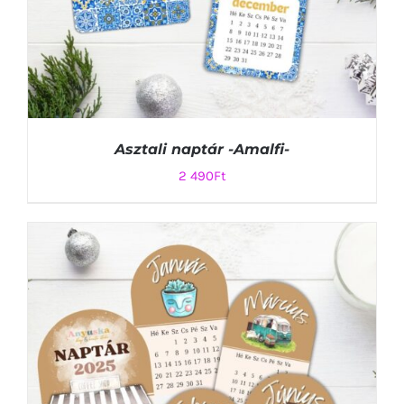
Asztali naptár -Amalfi-
2 490
Ft
KOSÁRBA TESZEM
/
RÉSZLETEK