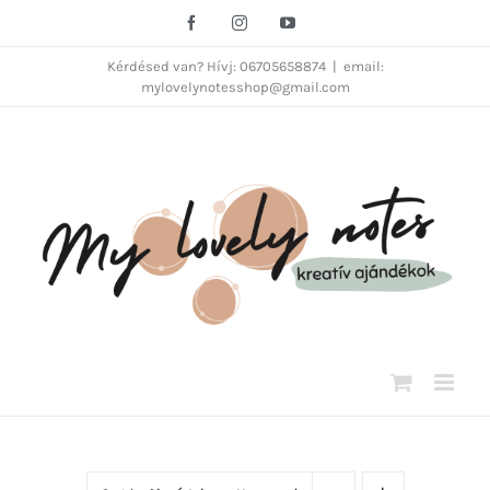
Kihagyás
Facebook
Instagram
YouTube
Kérdésed van? Hívj: 06705658874
|
email:
mylovelynotesshop@gmail.com