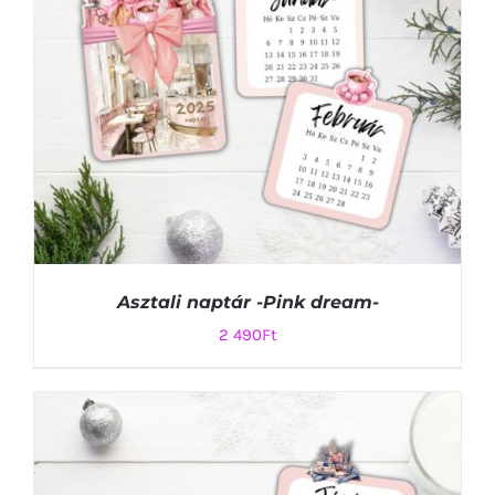
Asztali naptár -Pink dream-
2 490
Ft
KOSÁRBA TESZEM
/
RÉSZLETEK