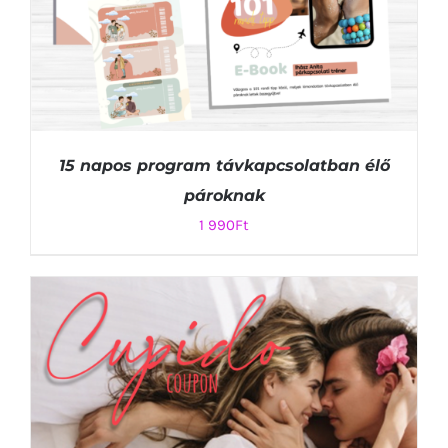
15 napos program távkapcsolatban élő
pároknak
1 990
Ft
KOSÁRBA TESZEM
/
RÉSZLETEK