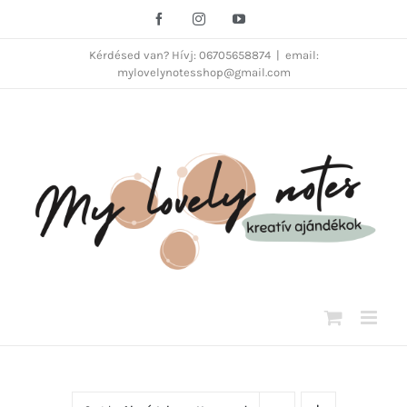
Kihagyás
Facebook
Instagram
YouTube
Kérdésed van? Hívj: 06705658874
|
email:
mylovelynotesshop@gmail.com