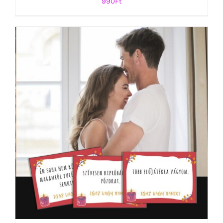
990
Ft
KOSÁRBA TESZEM
/
RÉSZLETEK