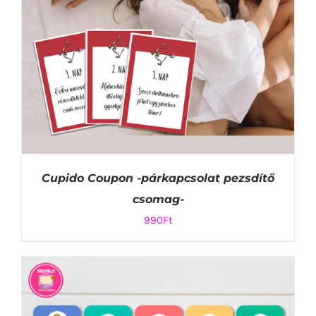
Cupido Coupon -párkapcsolat pezsdítő
csomag-
990
Ft
KOSÁRBA TESZEM
/
RÉSZLETEK