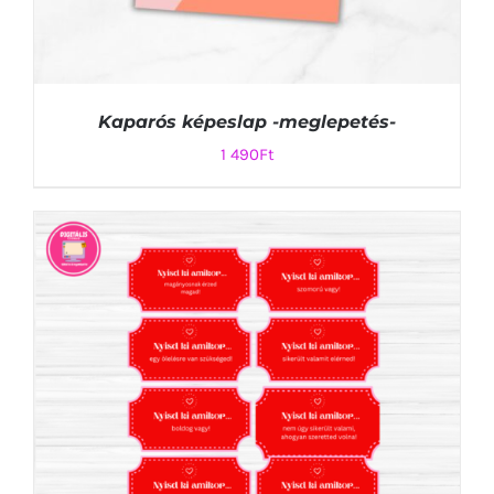
Kaparós képeslap -meglepetés-
1 490
Ft
KOSÁRBA TESZEM
/
RÉSZLETEK