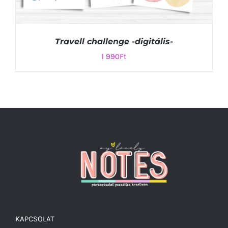
Travell challenge -digitális-
1 990
Ft
KOSÁRBA TESZEM
/
RÉSZLETEK
KAPCSOLAT