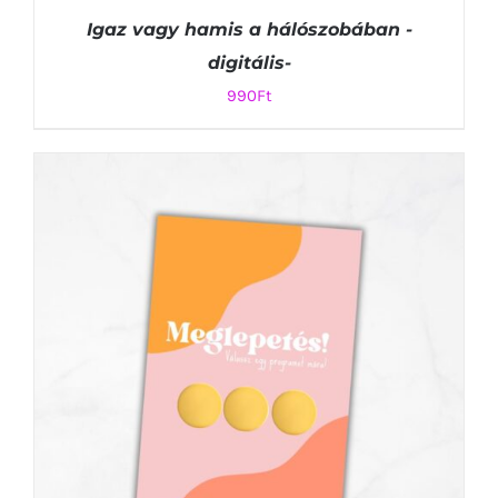
Igaz vagy hamis a hálószobában -
digitális-
990
Ft
KOSÁRBA TESZEM
/
RÉSZLETEK