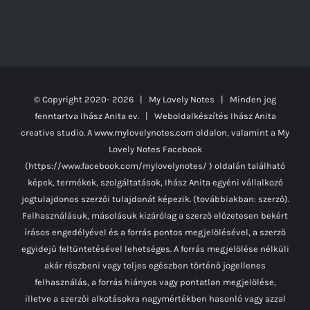
© Copyright 2020-
2026 | My Lovely Notes
| Minden jog
fenntartva Ihász Anita ev. | Weboldalkészítés
Ihász Anita
creative studio.
A www.mylovelynotes.com oldalon, valamint a My
Lovely Notes Facebook
(https://www.facebook.com/mylovelynotes/ ) oldalán található
képek, termékek, szolgáltatások, Ihász Anita egyéni vállalkozó
jogtulajdonos szerzői tulajdonát képezik. (továbbiakban: szerző).
Felhasználásuk, másolásuk kizárólag a szerző előzetesen bekért
írásos engedélyével és a forrás pontos megjelölésével, a szerző
egyidejű feltüntetésével lehetséges. A forrás megjelölése nélküli
akár részbeni vagy teljes egészben történő jogellenes
felhasználás, a forrás hiányos vagy pontatlan megjelölése,
illetve a szerzői alkotásokra nagymértékben hasonló vagy azzal