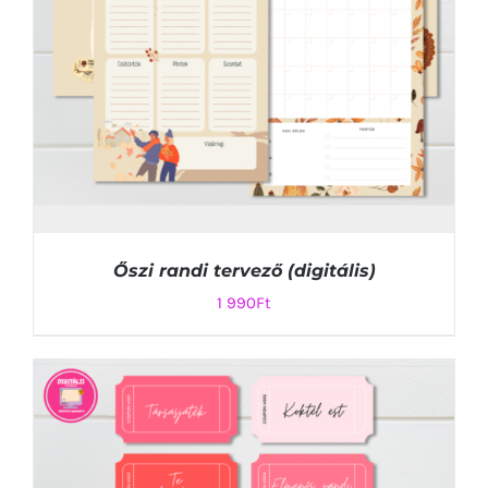
Őszi randi tervező (digitális)
1 990
Ft
KOSÁRBA TESZEM
/
RÉSZLETEK