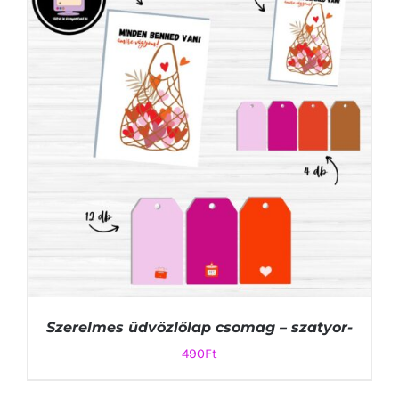
KOSÁRBA TESZEM
/
RÉSZLETEK
Szerelmes üdvözlőlap csomag – szatyor-
490
Ft