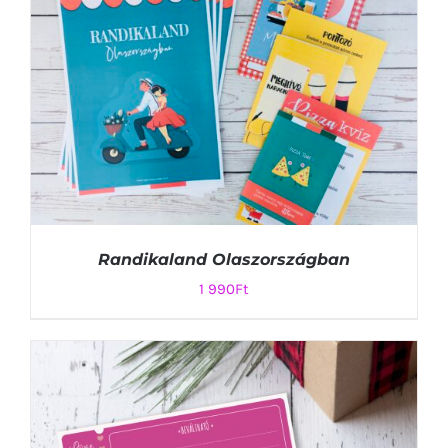
KOSÁRBA TESZEM
/
RÉSZLETEK
Randikaland Olaszországban
1 990
Ft
KOSÁRBA TESZEM
/
RÉSZLETEK