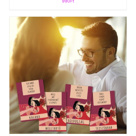
990
Ft
KOSÁRBA TESZEM
/
RÉSZLETEK