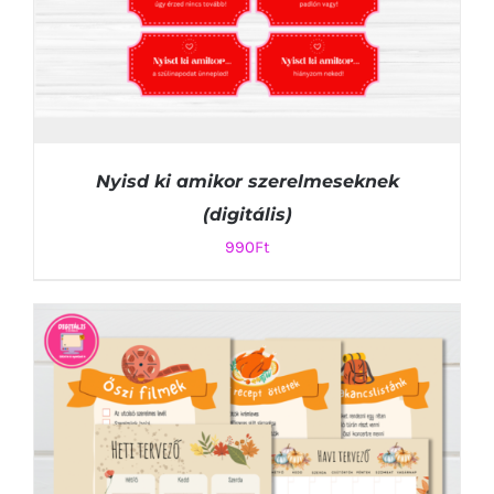
Nyisd ki amikor szerelmeseknek
(digitális)
990
Ft
KOSÁRBA TESZEM
/
RÉSZLETEK