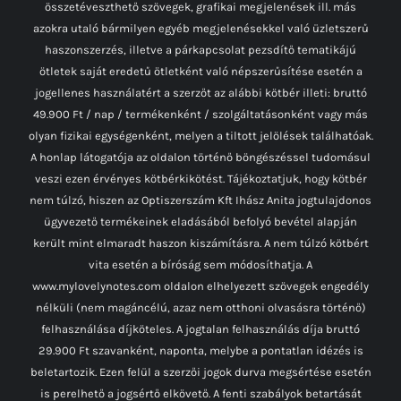
összetéveszthető szövegek, grafikai megjelenések ill. más
azokra utaló bármilyen egyéb megjelenésekkel való üzletszerű
haszonszerzés, illetve a párkapcsolat pezsdítő tematikájú
ötletek saját eredetű ötletként való népszerűsítése esetén a
jogellenes használatért a szerzőt az alábbi kötbér illeti: bruttó
49.900 Ft / nap / termékenként / szolgáltatásonként vagy más
olyan fizikai egységenként, melyen a tiltott jelölések találhatóak.
A honlap látogatója az oldalon történő böngészéssel tudomásul
veszi ezen érvényes kötbérkikötést. Tájékoztatjuk, hogy kötbér
nem túlzó, hiszen az Optiszerszám Kft Ihász Anita jogtulajdonos
ügyvezető termékeinek eladásából befolyó bevétel alapján
került mint elmaradt haszon kiszámításra. A nem túlzó kötbért
vita esetén a bíróság sem módosíthatja. A
www.mylovelynotes.com oldalon elhelyezett szövegek engedély
nélküli (nem magáncélú, azaz nem otthoni olvasásra történő)
felhasználása díjköteles. A jogtalan felhasználás díja bruttó
29.900 Ft szavanként, naponta, melybe a pontatlan idézés is
beletartozik. Ezen felül a szerzői jogok durva megsértése esetén
is perelhető a jogsértő elkövető. A fenti szabályok betartását