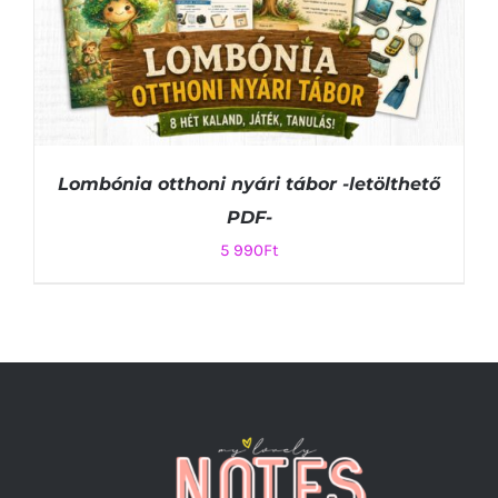
Lombónia otthoni nyári tábor -letölthető
PDF-
5 990
Ft
KOSÁRBA TESZEM
/
RÉSZLETEK