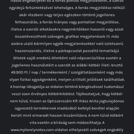
írásos engedélyével és a forrás pontos megjelölésével, a szerző
egyidejű feltüntetésével lehetséges. A forrás megjelölése nélküli
akár részbeni vagy teljes egészben történő jogellenes
felhasználás, a forrás hiányos vagy pontatlan megjelölése,
illetve a szerzői alkotásokra nagymértékben hasonló vagy azzal
összetéveszthető szövegek, grafikai megjelenések ill. más
azokra utaló bármilyen egyéb megjelenésekkel való üzletszerű
haszonszerzés, illetve a párkapcsolat pezsdítő tematikájú
ötletek saját eredetű ötletként való népszerűsítése esetén a
jogellenes használatért a szerzőt az alábbi kötbér illeti: bruttó
49.900 Ft / nap / termékenként / szolgáltatásonként vagy más
olyan fizikai egységenként, melyen a tiltott jelölések találhatóak.
A honlap látogatója az oldalon történő böngészéssel tudomásul
veszi ezen érvényes kötbérkikötést. Tájékoztatjuk, hogy kötbér
nem túlzó, hiszen az Optiszerszám Kft Ihász Anita jogtulajdonos
ügyvezető termékeinek eladásából befolyó bevétel alapján
került mint elmaradt haszon kiszámításra. A nem túlzó kötbért
vita esetén a bíróság sem módosíthatja. A
www.mylovelynotes.com oldalon elhelyezett szövegek engedély