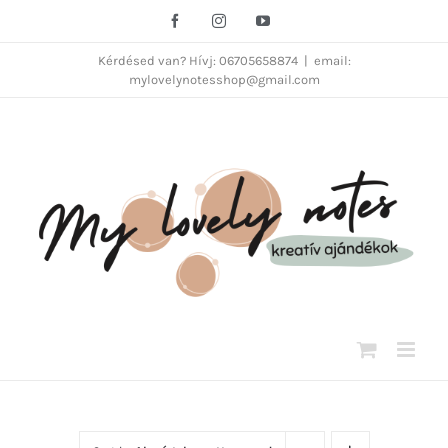
Kihagyás
Facebook
Instagram
YouTube
Kérdésed van? Hívj: 06705658874
|
email:
mylovelynotesshop@gmail.com