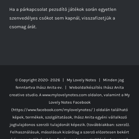
Ha a párkapcsolat pezsdítő játékok során egyetlen
szenvedélyes csókot sem kapnál, visszafizetjük a
csomag árát.
© Copyright 2020-
2026 | My Lovely Notes
| Minden jog
fenntartva Ihász Anita ev. | Weboldalkészítés
Ihász Anita
creative studio.
A www.mylovelynotes.com oldalon, valamint a My
Lovely Notes Facebook
(https://www.facebook.com/mylovelynotes/ ) oldalán található
képek, termékek, szolgáltatások, Ihász Anita egyéni vállalkozó
jogtulajdonos szerzői tulajdonát képezik. (továbbiakban: szerző).
Felhasználásuk, másolásuk kizárólag a szerző előzetesen bekért