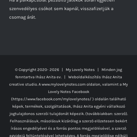
szenvedélyes csókot sem kapnál, visszafizetjük a
csomag árát.
© Copyright 2020-
2026 | My Lovely Notes
| Minden jog
fenntartva Ihász Anita ev. | Weboldalkészítés
Ihász Anita
creative studio.
A www.mylovelynotes.com oldalon, valamint a My
Lovely Notes Facebook
(https://www.facebook.com/mylovelynotes/ ) oldalán található
képek, termékek, szolgáltatások, Ihász Anita egyéni vállalkozó
jogtulajdonos szerzői tulajdonát képezik. (továbbiakban: szerző).
Felhasználásuk, másolásuk kizárólag a szerző előzetesen bekért
írásos engedélyével és a forrás pontos megjelölésével, a szerző
egyidejű feltüntetésével lehetséges. A forrás megjelölése nélküli