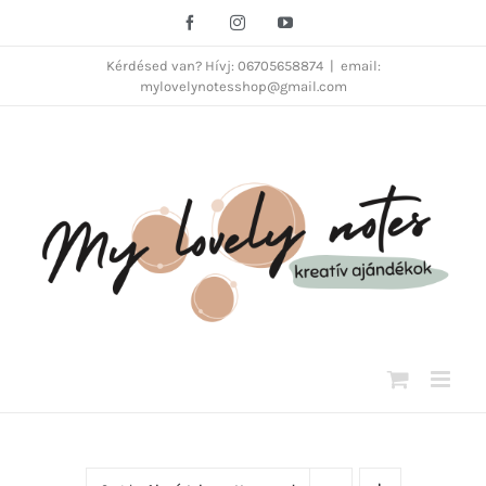
Kihagyás
Facebook
Instagram
YouTube
Kérdésed van? Hívj: 06705658874
|
email:
mylovelynotesshop@gmail.com