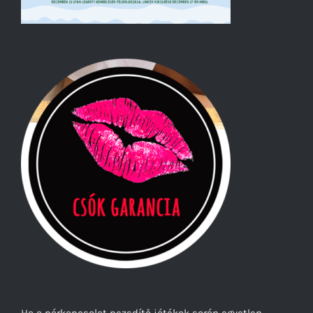
Ha a párkapcsolat pezsdítő játékok során egyetlen