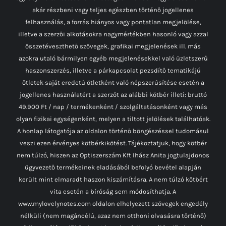
akár részbeni vagy teljes egészben történő jogellenes
felhasználás, a forrás hiányos vagy pontatlan megjelölése,
illetve a szerzői alkotásokra nagymértékben hasonló vagy azzal
összetéveszthető szövegek, grafikai megjelenések ill. más
azokra utaló bármilyen egyéb megjelenésekkel való üzletszerű
haszonszerzés, illetve a párkapcsolat pezsdítő tematikájú
ötletek saját eredetű ötletként való népszerűsítése esetén a
jogellenes használatért a szerzőt az alábbi kötbér illeti: bruttó
49.900 Ft / nap / termékenként / szolgáltatásonként vagy más
olyan fizikai egységenként, melyen a tiltott jelölések találhatóak.
A honlap látogatója az oldalon történő böngészéssel tudomásul
veszi ezen érvényes kötbérkikötést. Tájékoztatjuk, hogy kötbér
nem túlzó, hiszen az Optiszerszám Kft Ihász Anita jogtulajdonos
ügyvezető termékeinek eladásából befolyó bevétel alapján
került mint elmaradt haszon kiszámításra. A nem túlzó kötbért
vita esetén a bíróság sem módosíthatja. A
www.mylovelynotes.com oldalon elhelyezett szövegek engedély
nélküli (nem magáncélú, azaz nem otthoni olvasásra történő)