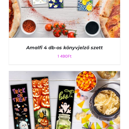
Amalfi 4 db-os könyvjelző szett
1 490
Ft
KOSÁRBA TESZEM
/
RÉSZLETEK