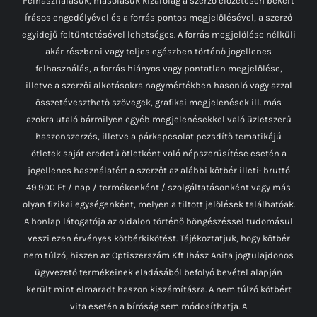
Felhasználásuk, másolásuk kizárólag a szerző előzetesen bekért
írásos engedélyével és a forrás pontos megjelölésével, a szerző
egyidejű feltüntetésével lehetséges. A forrás megjelölése nélküli
akár részbeni vagy teljes egészben történő jogellenes
felhasználás, a forrás hiányos vagy pontatlan megjelölése,
illetve a szerzői alkotásokra nagymértékben hasonló vagy azzal
összetéveszthető szövegek, grafikai megjelenések ill. más
azokra utaló bármilyen egyéb megjelenésekkel való üzletszerű
haszonszerzés, illetve a párkapcsolat pezsdítő tematikájú
ötletek saját eredetű ötletként való népszerűsítése esetén a
jogellenes használatért a szerzőt az alábbi kötbér illeti: bruttó
49.900 Ft / nap / termékenként / szolgáltatásonként vagy más
olyan fizikai egységenként, melyen a tiltott jelölések találhatóak.
A honlap látogatója az oldalon történő böngészéssel tudomásul
veszi ezen érvényes kötbérkikötést. Tájékoztatjuk, hogy kötbér
nem túlzó, hiszen az Optiszerszám Kft Ihász Anita jogtulajdonos
ügyvezető termékeinek eladásából befolyó bevétel alapján
került mint elmaradt haszon kiszámításra. A nem túlzó kötbért
vita esetén a bíróság sem módosíthatja. A