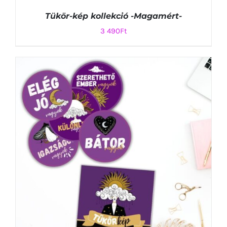
Tükör-kép kollekció -Magamért-
3 490
Ft
KOSÁRBA TESZEM
/
RÉSZLETEK