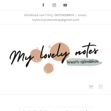
Kihagyás
Facebook
Instagram
YouTube
Kérdésed van? Hívj: 06705658874
|
email:
mylovelynotesshop@gmail.com