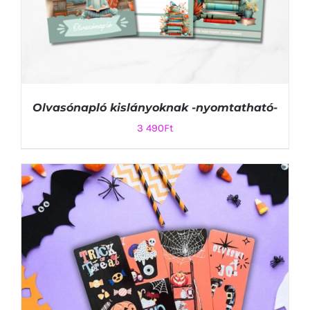
Olvasónapló kislányoknak -nyomtatható-
3 490
Ft
KOSÁRBA TESZEM
/
RÉSZLETEK