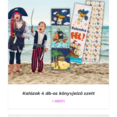
KOSÁRBA TESZEM
/
RÉSZLETEK
Kalózok 4 db-os könyvjelző szett
1 490
Ft