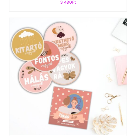
3 490
Ft
KOSÁRBA TESZEM
/
RÉSZLETEK