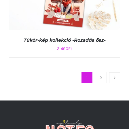
Tükör-kép kollekció -Rozsdás ősz-
3 490
Ft
1
2
KOSÁRBA TESZEM
/
RÉSZLETEK