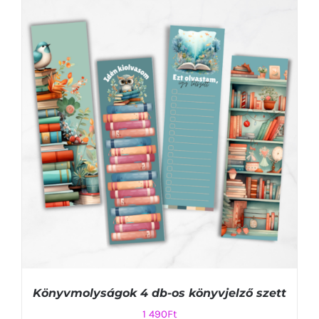
KOSÁRBA TESZEM
/
RÉSZLETEK
Könyvmolyságok 4 db-os könyvjelző szett
1 490
Ft