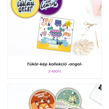
Tükör-kép kollekció -angol-
3 490
Ft
KOSÁRBA TESZEM
/
RÉSZLETEK