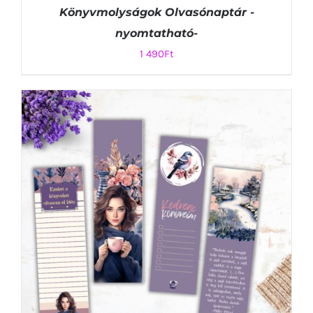
Könyvmolyságok Olvasónaptár -
nyomtatható-
1 490
Ft
KOSÁRBA TESZEM
/
RÉSZLETEK