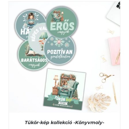
KOSÁRBA TESZEM
/
RÉSZLETEK
Tükör-kép kollekció -Könyvmoly-