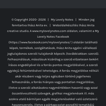
© Copyright 2020-
2026 | My Lovely Notes
| Minden jog
fenntartva Ihász Anita ev. | Weboldalkészítés
Ihász Anita
creative studio.
A www.mylovelynotes.com oldalon, valamint a My
Lovely Notes Facebook
(https://www.facebook.com/mylovelynotes/ ) oldalán található
képek, termékek, szolgáltatások, Ihász Anita egyéni vállalkozó
jogtulajdonos szerzői tulajdonát képezik. (továbbiakban: szerző).
Felhasználásuk, másolásuk kizárólag a szerző előzetesen bekért
írásos engedélyével és a forrás pontos megjelölésével, a szerző
egyidejű feltüntetésével lehetséges. A forrás megjelölése nélküli
akár részbeni vagy teljes egészben történő jogellenes
felhasználás, a forrás hiányos vagy pontatlan megjelölése,
illetve a szerzői alkotásokra nagymértékben hasonló vagy azzal
összetéveszthető szövegek, grafikai megjelenések ill. más
azokra utaló bármilyen egyéb megjelenésekkel való üzletszerű
haszonszerzés, illetve a párkapcsolat pezsdítő tematikájú