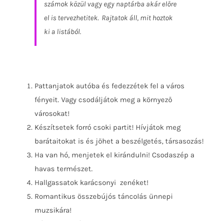
számok közül vagy egy naptárba akár előre
el is tervezhetitek.
Rajtatok áll, mit hoztok
ki a listából.
Pattanjatok autóba és fedezzétek fel a város
fényeit. Vagy csodáljátok meg a környező
városokat!
Készítsetek forró csoki partit! Hívjátok meg
barátaitokat is és jöhet a beszélgetés, társasozás!
Ha van hó, menjetek el kirándulni! Csodaszép a
havas természet.
Hallgassatok karácsonyi
zenéket!
Romantikus összebújós táncolás ünnepi
muzsikára!