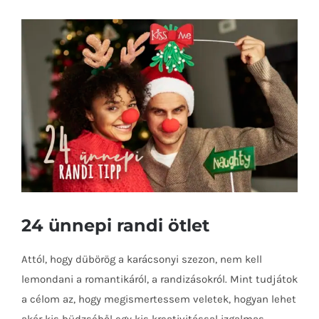
View
Larger
Image
24 ünnepi randi ötlet
Attól, hogy dübörög a karácsonyi szezon, nem kell
lemondani a romantikáról, a randizásokról. Mint tudjátok
a célom az, hogy megismertessem veletek, hogyan lehet
akár kis büdzséből egy kis kreativitással izgalmas