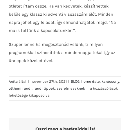
ötletet írtam össze. Ha van kedvetek, készíthettek
belőle egy klassz ki adventi visszaszámlálót. Minden
napra jöhet egy feladat, így elmondhatjátok majd, “Na
ma is tettünk a kapcsolatunkért”.
Szuper lenne ha megosztanád velünk, ti milyen
programokkal színesítitek a mindennapjaitokat így az
ünnepek közeledtével.
Anita
által
|
november 27th, 2021
|
BLOG
,
home date
,
karácsony
,
24
otthoni randi
,
randi tippek
,
szerelmeseknek
|
a hozzászólások
ünnepi
lehetősége kikapcsolva
randi
ötlet
bejegyzéshez
Oszd meg a barátaiddal is!