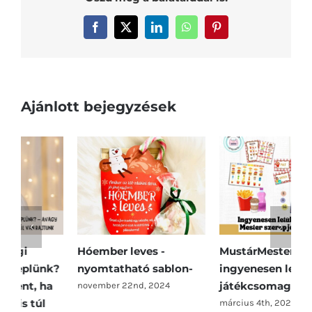
Facebook
X
LinkedIn
WhatsApp
Pinterest
Ajánlott bejegyzések
Hóember leves -
MustárMester -
S
?
nyomtatható sablon-
ingyenesen letölthető
i
játékcsomag-
j
november 22nd, 2024
március 4th, 2026
f