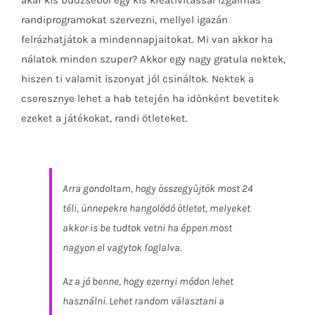
randiprogramokat szervezni, mellyel igazán
felrázhatjátok a mindennapjaitokat. Mi van akkor ha
nálatok minden szuper? Akkor egy nagy gratula nektek,
hiszen ti valamit iszonyat jól csináltok. Nektek a
cseresznye lehet a hab tetején ha időnként bevetitek
ezeket a játékokat, randi ötleteket.
Arra gondoltam, hogy összegyűjtök most 24
téli, ünnepekre hangolódó ötletet, melyeket
akkor is be tudtok vetni ha éppen most
nagyon el vagytok foglalva.
Az a jó benne, hogy ezernyi módon lehet
használni. Lehet random választani a