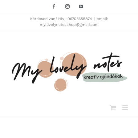
Kihagyás
Facebook
Instagram
YouTube
Kérdésed van? Hívj: 06705658874
|
email:
mylovelynotesshop@gmail.com