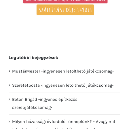
Legutóbbi bejegyzések
MustárMester -ingyenesen letölthető játékcsomag-
Szeretetposta -ingyenesen letölthető játékcsomag-
Beton Brigád -ingyenes építkezős
szerepjátékcsomag-
Milyen házassági évfordulót ünneplünk? – Avagy mit
jelent, ha már a porcelán is túl van rajtunk