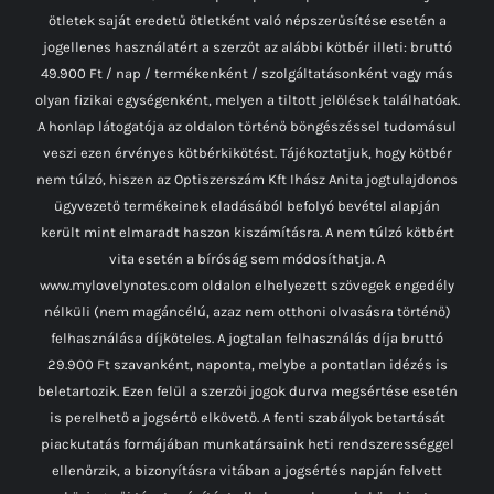
ötletek saját eredetű ötletként való népszerűsítése esetén a
jogellenes használatért a szerzőt az alábbi kötbér illeti: bruttó
49.900 Ft / nap / termékenként / szolgáltatásonként vagy más
olyan fizikai egységenként, melyen a tiltott jelölések találhatóak.
A honlap látogatója az oldalon történő böngészéssel tudomásul
veszi ezen érvényes kötbérkikötést. Tájékoztatjuk, hogy kötbér
nem túlzó, hiszen az Optiszerszám Kft Ihász Anita jogtulajdonos
ügyvezető termékeinek eladásából befolyó bevétel alapján
került mint elmaradt haszon kiszámításra. A nem túlzó kötbért
vita esetén a bíróság sem módosíthatja. A
www.mylovelynotes.com oldalon elhelyezett szövegek engedély
nélküli (nem magáncélú, azaz nem otthoni olvasásra történő)
felhasználása díjköteles. A jogtalan felhasználás díja bruttó
29.900 Ft szavanként, naponta, melybe a pontatlan idézés is
beletartozik. Ezen felül a szerzői jogok durva megsértése esetén
is perelhető a jogsértő elkövető. A fenti szabályok betartását
piackutatás formájában munkatársaink heti rendszerességgel
ellenőrzik, a bizonyításra vitában a jogsértés napján felvett
közjegyzői ténytanúsítást alkalmazzuk, amely közokirat.