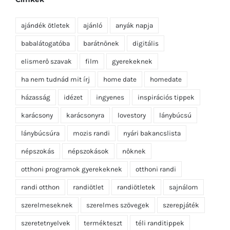
ajándék ötletek
ajánló
anyák napja
babalátogatóba
barátnőnek
digitális
elismerő szavak
film
gyerekeknek
ha nem tudnád mit írj
home date
homedate
házasság
idézet
ingyenes
inspirációs tippek
karácsony
karácsonyra
lovestory
lánybúcsú
lánybúcsúra
mozis randi
nyári bakancslista
népszokás
népszokások
nőknek
otthoni programok gyerekeknek
otthoni randi
randi otthon
randiötlet
randiötletek
sajnálom
szerelmeseknek
szerelmes szövegek
szerepjáték
szeretetnyelvek
termékteszt
téli randitippek