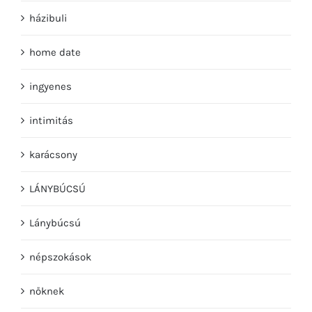
házibuli
home date
ingyenes
intimitás
karácsony
LÁNYBÚCSÚ
Lánybúcsú
népszokások
nőknek