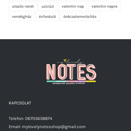
utazós randi
uzsiüzi
valentin nap
valentin napra
vendégház
évforduló
önbizalomerősítés
KAPCSOLAT
Telefon: 06705658874
Email: mylovelynotesshop@gmail.com