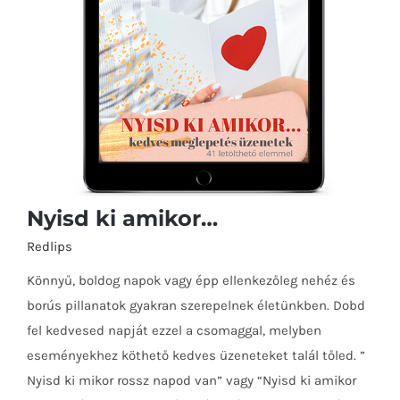
Nyisd ki amikor…
Redlips
Könnyű, boldog napok vagy épp ellenkezőleg nehéz és
borús pillanatok gyakran szerepelnek életünkben. Dobd
fel kedvesed napját ezzel a csomaggal, melyben
eseményekhez köthető kedves üzeneteket talál tőled. ”
Nyisd ki mikor rossz napod van” vagy “Nyisd ki amikor
Nyisd ki amikor…