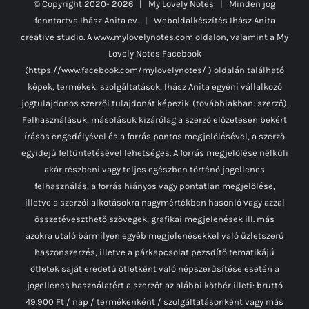
© Copyright 2020-
2026 | My Lovely Notes
| Minden jog
fenntartva Ihász Anita ev. | Weboldalkészítés
Ihász Anita
creative studio.
A www.mylovelynotes.com oldalon, valamint a My
Lovely Notes Facebook
(https://www.facebook.com/mylovelynotes/ ) oldalán található
képek, termékek, szolgáltatások, Ihász Anita egyéni vállalkozó
jogtulajdonos szerzői tulajdonát képezik. (továbbiakban: szerző).
Felhasználásuk, másolásuk kizárólag a szerző előzetesen bekért
írásos engedélyével és a forrás pontos megjelölésével, a szerző
egyidejű feltüntetésével lehetséges. A forrás megjelölése nélküli
akár részbeni vagy teljes egészben történő jogellenes
felhasználás, a forrás hiányos vagy pontatlan megjelölése,
illetve a szerzői alkotásokra nagymértékben hasonló vagy azzal
összetéveszthető szövegek, grafikai megjelenések ill. más
azokra utaló bármilyen egyéb megjelenésekkel való üzletszerű
haszonszerzés, illetve a párkapcsolat pezsdítő tematikájú
ötletek saját eredetű ötletként való népszerűsítése esetén a
jogellenes használatért a szerzőt az alábbi kötbér illeti: bruttó
49.900 Ft / nap / termékenként / szolgáltatásonként vagy más