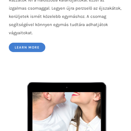
Rázzátok fel a hálószoba kalandjaitokat ezzel az
izgalmas csomaggal. Legyen újra perzselő az éjszakátok,
kerüljetek ismét közelebb egymáshoz. A csomag
segítségével könnyen egymás tudtára adhatjátok
vágyaitokat.
Intim randi
LEARN MORE