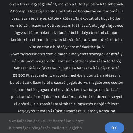
olyan fizikai egységenként, melyen a tiltott jelölések találhatóak.
A honlap látogatója az oldalon történő böngészéssel tudomásul
veszi ezen érvényes kötbérkikötést. Tájékoztatjuk, hogy kötbér
nem túlzó, hiszen az Optiszerszám Kft Ihász Anita jogtulajdonos
ügyvezető termékeinek eladásából befolyó bevétel alapján
került mint elmaradt haszon kiszámításra. A nem túlzó kötbért
vita esetén a bíróság sem módosíthatja. A
www.mylovelynotes.com oldalon elhelyezett szövegek engedély
nélküli (nem magáncélú, azaz nem otthoni olvasásra történő)
felhasználása díjköteles. A jogtalan felhasználás díja bruttó
29.900 Ft szavanként, naponta, melybe a pontatlan idézés is
beletartozik. Ezen felül a szerzői jogok durva megsértése esetén
is perelhető a jogsértő elkövető. A fenti szabályok betartását
piackutatás formájában munkatársaink heti rendszerességgel
ellenőrzik, a bizonyításra vitában a jogsértés napján felvett
közjegyzői ténytanúsítást alkalmazzuk, amely közokirat.
A weboldalon cookie-kat használunk, hogy
Facebook
Instagram
YouTube
biztonságos böngészés mellett a legjobb
OK