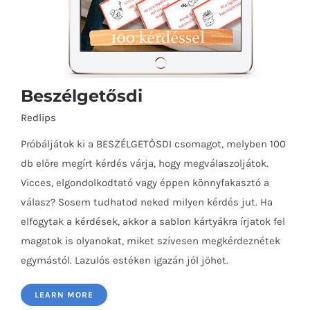
Beszélgetősdi
Redlips
Próbáljátok ki a BESZÉLGETŐSDI csomagot, melyben 100
db előre megírt kérdés várja, hogy megválaszoljátok.
Vicces, elgondolkodtató vagy éppen könnyfakasztó a
válasz? Sosem tudhatod neked milyen kérdés jut. Ha
elfogytak a kérdések, akkor a sablon kártyákra írjatok fel
Beszélgetősdi
magatok is olyanokat, miket szívesen megkérdeznétek
egymástól. Lazulós estéken igazán jól jöhet.
LEARN MORE