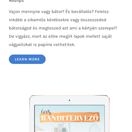
Redlips
Vajon mennyire vagy bátor? És bevállalós? Felelsz
inkább a sikamlós kérdésekre vagy összeszeded
bátorságod és megteszed azt ami a kártyán szerepel?
De vigyázz, mert az előre megírt lapok mellett saját
vágyaitokat is papírra vethetitek.
Felelsz vagy mersz
LEARN MORE