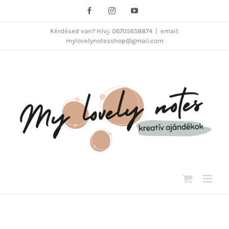
Kihagyás
Facebook
Instagram
YouTube
Kérdésed van? Hívj: 06705658874
|
email:
mylovelynotesshop@gmail.com