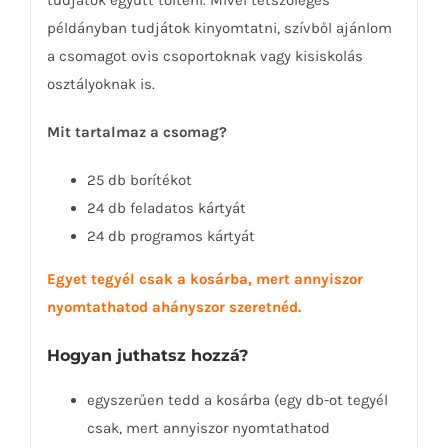
példányban tudjátok kinyomtatni, szívből ajánlom
a csomagot ovis csoportoknak vagy kisiskolás
osztályoknak is.
Mit tartalmaz a csomag?
25 db borítékot
24 db feladatos kártyát
24 db programos kártyát
Egyet tegyél csak a kosárba, mert annyiszor
nyomtathatod ahányszor szeretnéd.
Hogyan juthatsz hozzá?
egyszerűen tedd a kosárba (egy db-ot tegyél
csak, mert annyiszor nyomtathatod