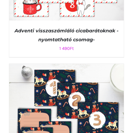
Adventi visszaszámláló cicabarátoknak -
nyomtatható csomag-
1 490
Ft
KOSÁRBA TESZEM
/
RÉSZLETEK