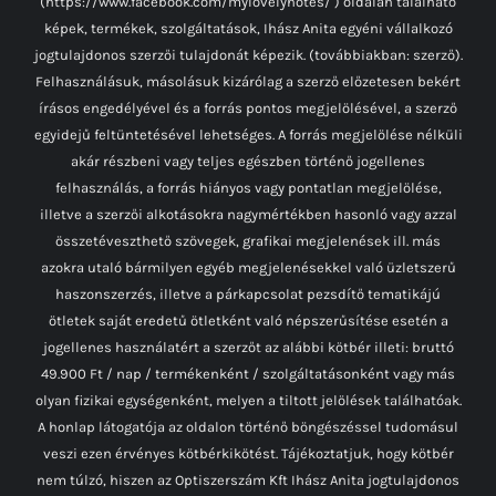
(https://www.facebook.com/mylovelynotes/ ) oldalán található
képek, termékek, szolgáltatások, Ihász Anita egyéni vállalkozó
jogtulajdonos szerzői tulajdonát képezik. (továbbiakban: szerző).
Felhasználásuk, másolásuk kizárólag a szerző előzetesen bekért
írásos engedélyével és a forrás pontos megjelölésével, a szerző
egyidejű feltüntetésével lehetséges. A forrás megjelölése nélküli
akár részbeni vagy teljes egészben történő jogellenes
felhasználás, a forrás hiányos vagy pontatlan megjelölése,
illetve a szerzői alkotásokra nagymértékben hasonló vagy azzal
összetéveszthető szövegek, grafikai megjelenések ill. más
azokra utaló bármilyen egyéb megjelenésekkel való üzletszerű
haszonszerzés, illetve a párkapcsolat pezsdítő tematikájú
ötletek saját eredetű ötletként való népszerűsítése esetén a
jogellenes használatért a szerzőt az alábbi kötbér illeti: bruttó
49.900 Ft / nap / termékenként / szolgáltatásonként vagy más
olyan fizikai egységenként, melyen a tiltott jelölések találhatóak.
A honlap látogatója az oldalon történő böngészéssel tudomásul
veszi ezen érvényes kötbérkikötést. Tájékoztatjuk, hogy kötbér
nem túlzó, hiszen az Optiszerszám Kft Ihász Anita jogtulajdonos