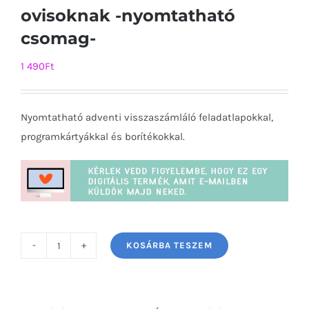
ovisoknak -nyomtatható
csomag-
1 490
Ft
Nyomtatható adventi visszaszámláló feladatlapokkal,
programkártyákkal és borítékokkal.
KOSÁRBA TESZEM
Adventi
visszaszámláló
ovisoknak