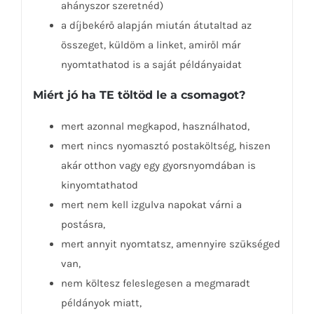
ahányszor szeretnéd)
a díjbekérő alapján miután átutaltad az
összeget, küldöm a linket, amiről már
nyomtathatod is a saját példányaidat
Miért jó ha TE töltöd le a csomagot?
mert azonnal megkapod, használhatod,
mert nincs nyomasztó postaköltség, hiszen
akár otthon vagy egy gyorsnyomdában is
kinyomtathatod
mert nem kell izgulva napokat várni a
postásra,
mert annyit nyomtatsz, amennyire szükséged
van,
nem költesz feleslegesen a megmaradt
példányok miatt,