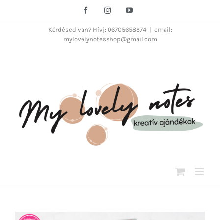
Kihagyás
Facebook
Instagram
YouTube
Kérdésed van? Hívj: 06705658874
|
email:
mylovelynotesshop@gmail.com