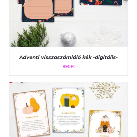
Adventi visszaszámláló kék -digitális-
990
Ft
KOSÁRBA TESZEM
/
RÉSZLETEK