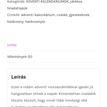
-
Kategóriák:
ADVENTI KALENDÁRIUMOK
,
játékos
nyomtatható
feladatlapok
csomag-
Címkék:
adventi kalendárium
,
család
,
gyerekeknek
,
mennyiség
karácsony
,
karácsonyra
Leírás
Vélemények (0)
Leírás
Ezzel a vidám adventi visszaszámlálóval igazán jó
hangulatban telnek a napok. Kimondottan családok
részére készült, hogy minél több minőségi időt
tudjatok együtt tölteni. Mivel tetszőleges