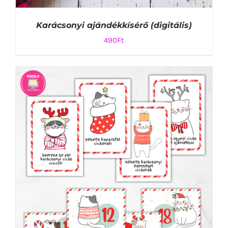
Karácsonyi ajándékkísérő (digitális)
490
Ft
KOSÁRBA TESZEM
/
RÉSZLETEK