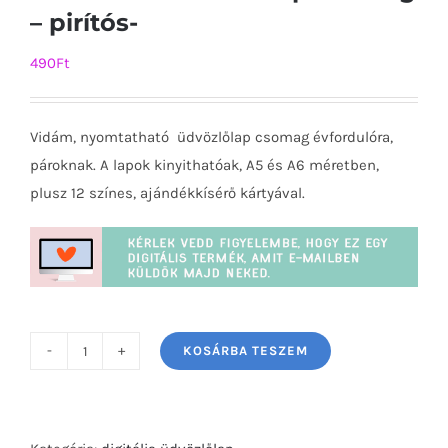
– pirítós-
490
Ft
Vidám, nyomtatható üdvözlőlap csomag évfordulóra,
pároknak. A lapok kinyithatóak, A5 és A6 méretben,
plusz 12 színes, ajándékkísérő kártyával.
KOSÁRBA TESZEM
Évfordulós
üdvözlőlap
csomag
-