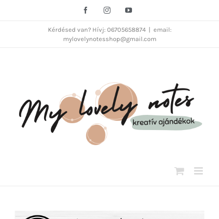
Kihagyás
Facebook
Instagram
YouTube
Kérdésed van? Hívj: 06705658874
|
email:
mylovelynotesshop@gmail.com