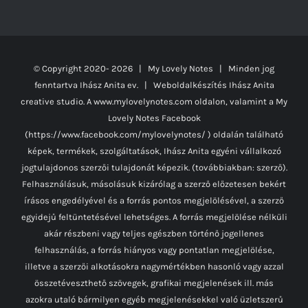
© Copyright 2020-
2026 | My Lovely Notes
| Minden jog
fenntartva Ihász Anita ev. | Weboldalkészítés
Ihász Anita
creative studio.
A www.mylovelynotes.com oldalon, valamint a My
Lovely Notes Facebook
(https://www.facebook.com/mylovelynotes/ ) oldalán található
képek, termékek, szolgáltatások, Ihász Anita egyéni vállalkozó
jogtulajdonos szerzői tulajdonát képezik. (továbbiakban: szerző).
Felhasználásuk, másolásuk kizárólag a szerző előzetesen bekért
írásos engedélyével és a forrás pontos megjelölésével, a szerző
egyidejű feltüntetésével lehetséges. A forrás megjelölése nélküli
akár részbeni vagy teljes egészben történő jogellenes
felhasználás, a forrás hiányos vagy pontatlan megjelölése,
illetve a szerzői alkotásokra nagymértékben hasonló vagy azzal
összetéveszthető szövegek, grafikai megjelenések ill. más
azokra utaló bármilyen egyéb megjelenésekkel való üzletszerű