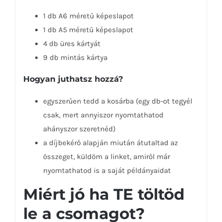
1 db A6 méretű képeslapot
1 db A5 méretű képeslapot
4 db üres kártyát
9 db mintás kártya
Hogyan juthatsz hozzá?
egyszerűen tedd a kosárba (egy db-ot tegyél
csak, mert annyiszor nyomtathatod
ahányszor szeretnéd)
a díjbekérő alapján miután átutaltad az
összeget, küldöm a linket, amiről már
nyomtathatod is a saját példányaidat
Miért jó ha TE töltöd
le a csomagot?