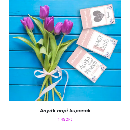
KOSÁRBA TESZEM
/
RÉSZLETEK
Anyák napi kuponok
1 490
Ft