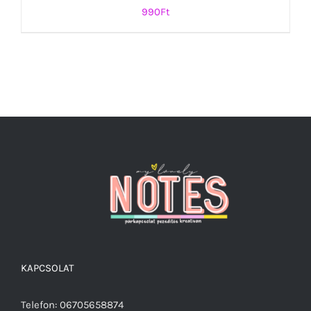
990
Ft
KOSÁRBA TESZEM
/
RÉSZLETEK
KAPCSOLAT
Telefon: 06705658874