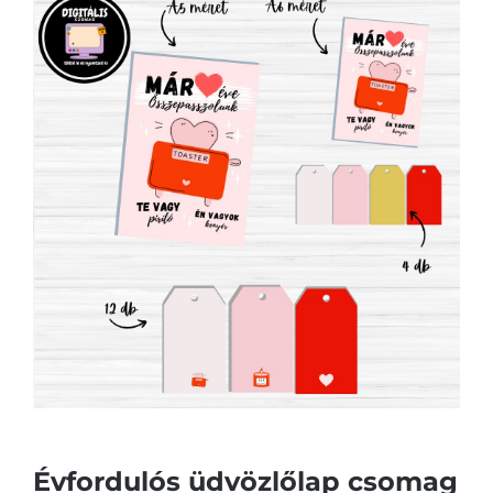
Évfordulós üdvözlőlap csomag