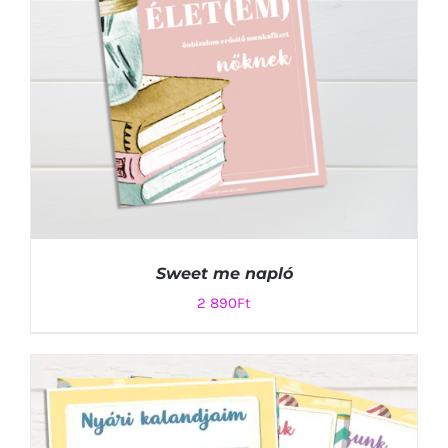
Sweet me napló
2 890
Ft
KOSÁRBA TESZEM
/
RÉSZLETEK