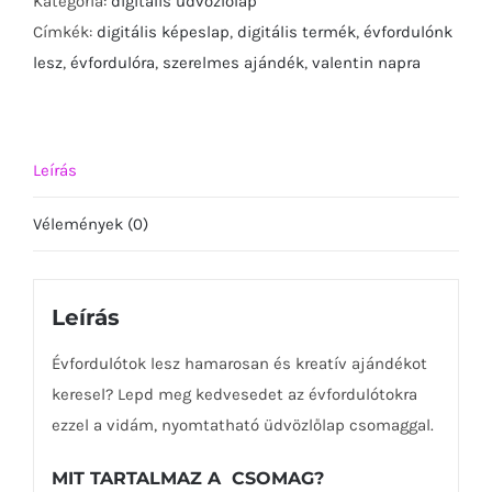
Kategória:
digitális üdvözlőlap
pirítós-
Címkék:
digitális képeslap
,
digitális termék
,
évfordulónk
mennyiség
lesz
,
évfordulóra
,
szerelmes ajándék
,
valentin napra
Leírás
Vélemények (0)
Leírás
Évfordulótok lesz hamarosan és kreatív ajándékot
keresel? Lepd meg kedvesedet az évfordulótokra
ezzel a vidám, nyomtatható üdvözlőlap csomaggal.
MIT TARTALMAZ A CSOMAG?