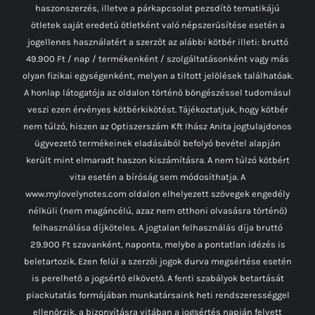
haszonszerzés, illetve a párkapcsolat pezsdítő tematikájú
ötletek saját eredetű ötletként való népszerűsítése esetén a
jogellenes használatért a szerzőt az alábbi kötbér illeti: bruttó
49.900 Ft / nap / termékenként / szolgáltatásonként vagy más
olyan fizikai egységenként, melyen a tiltott jelölések találhatóak.
A honlap látogatója az oldalon történő böngészéssel tudomásul
veszi ezen érvényes kötbérkikötést. Tájékoztatjuk, hogy kötbér
nem túlzó, hiszen az Optiszerszám Kft Ihász Anita jogtulajdonos
ügyvezető termékeinek eladásából befolyó bevétel alapján
került mint elmaradt haszon kiszámításra. A nem túlzó kötbért
vita esetén a bíróság sem módosíthatja. A
www.mylovelynotes.com oldalon elhelyezett szövegek engedély
nélküli (nem magáncélú, azaz nem otthoni olvasásra történő)
felhasználása díjköteles. A jogtalan felhasználás díja bruttó
29.900 Ft szavanként, naponta, melybe a pontatlan idézés is
beletartozik. Ezen felül a szerzői jogok durva megsértése esetén
is perelhető a jogsértő elkövető. A fenti szabályok betartását
piackutatás formájában munkatársaink heti rendszerességgel
ellenőrzik, a bizonyításra vitában a jogsértés napján felvett