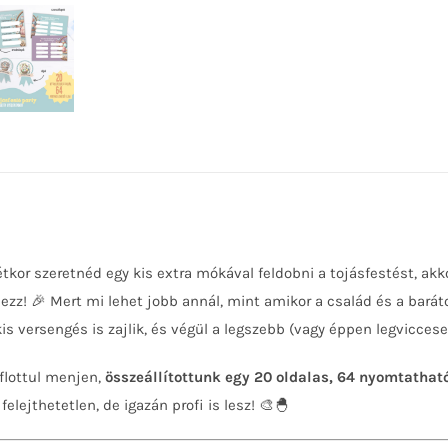
tkor szeretnéd egy kis extra mókával feldobni a tojásfestést, akko
ezz! 🎉 Mert mi lehet jobb annál, mint amikor a család és a barát
kis versengés is zajlik, és végül a legszebb (vagy éppen legvicces
flottul menjen,
összeállítottunk egy 20 oldalas, 64 nyomtathat
elejthetetlen, de igazán profi is lesz! 🎨🐣