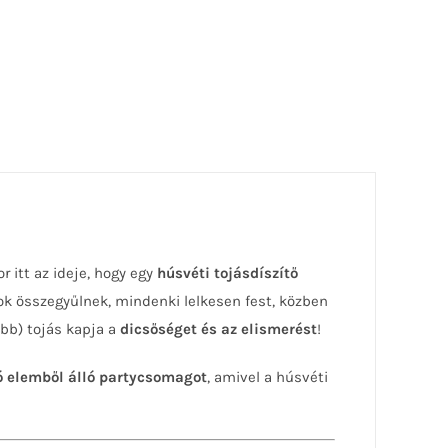
r itt az ideje, hogy egy
húsvéti tojásdíszítő
ok összegyűlnek, mindenki lelkesen fest, közben
ebb) tojás kapja a
dicsőséget és az elismerést
!
ó elemből álló partycsomagot
, amivel a húsvéti