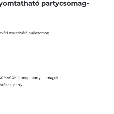
-nyomtatható partycsomag-
svéti nyusziváró bulicsomag.
CSOMAGOK
,
ünnepi partycsomagok
játékok
,
party