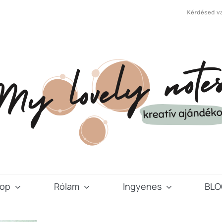
Kérdésed va
op
Rólam
Ingyenes
BLO