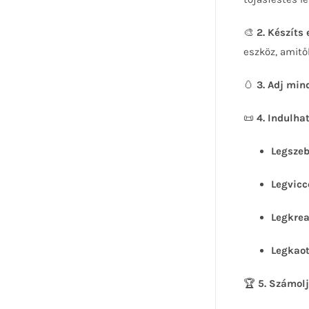
🎨
2. Készíts
eszköz, amitő
🥚
3. Adj min
📜
4. Indulha
Legszeb
Legvicc
Legkrea
Legkaot
🏆
5. Számolj