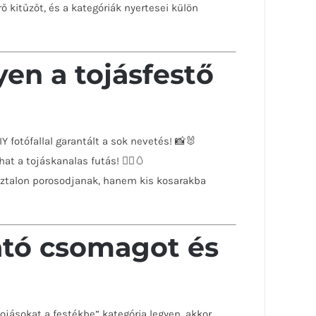
 kitűzőt, és a kategóriák nyertesei külön
en a tojásfestő
Y fotófallal garantált a sok nevetés! 📸🐰
t a tojáskanalas futás! 🏃‍♀️🥚
asztalon porosodjanak, hanem kis kosarakba
ható csomagot és
ojásokat a festékbe” kategória legyen, akkor