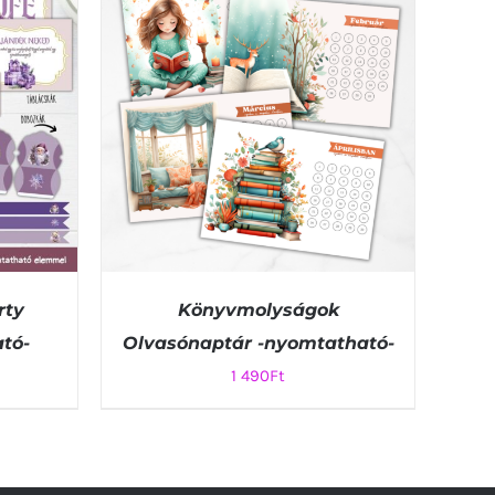
rty
Könyvmolyságok
tó-
Olvasónaptár -nyomtatható-
1 490
Ft
K VIEW
KOSÁRBA TESZEM
/
QUICK VIEW