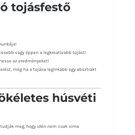
ó tojásfestő
munkája!
ccesebb vagy éppen a legkreatívabb tojást!
íthesse az eredményeket!
rést, még ha a tojása leginkább egy absztrakt
kéletes húsvéti
n tudják meg, hogy idén nem csak sima