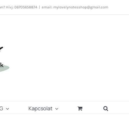
n? Hívj: 06705658874
|
email: mylovelynotesshop@gmail.com
G
Kapcsolat