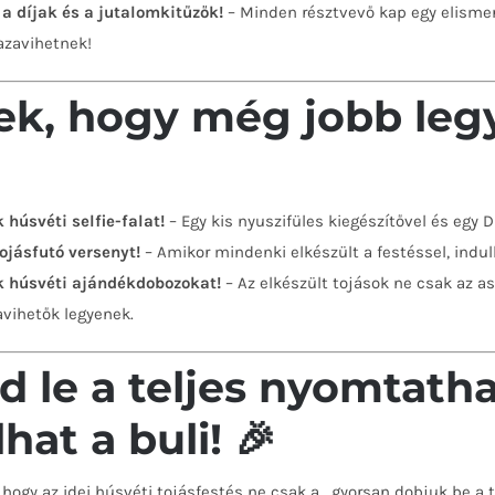
 a díjak és a jutalomkitűzők!
– Minden résztvevő kap egy elismerő
hazavihetnek!
ek, hogy még jobb legy
 húsvéti selfie-falat!
– Egy kis nyuszifüles kiegészítővel és egy DI
ojásfutó versenyt!
– Amikor mindenki elkészült a festéssel, indulha
k húsvéti ajándékdobozokat!
– Az elkészült tojások ne csak az 
vihetők legyenek.
sd le a teljes nyomtat
hat a buli!
🎉
 hogy az idei húsvéti tojásfestés ne csak a „gyorsan dobjuk be a t