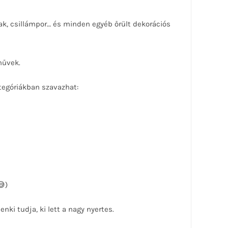
ollak, csillámpor… és minden egyéb őrült dekorációs
művek.
tegóriákban szavazhat:
😅)
nki tudja, ki lett a nagy nyertes.