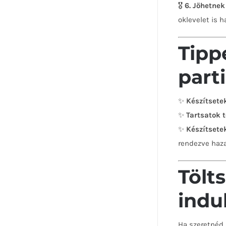
🎖
6. Jöhetnek
oklevelet is 
Tipp
parti
✨
Készítsetek
✨
Tartsatok t
✨
Készítsete
rendezve haza
Tölt
indul
Ha szeretnéd,