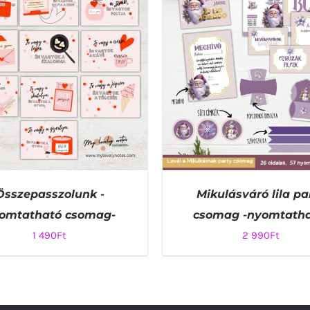
Összepasszolunk -
Mikulásváró lila pa
omtatható csomag-
csomag -nyomtatha
1 490
Ft
2 990
Ft
RBA TESZEM
/
QUICK VIEW
KOSÁRBA TESZEM
/
QUIC