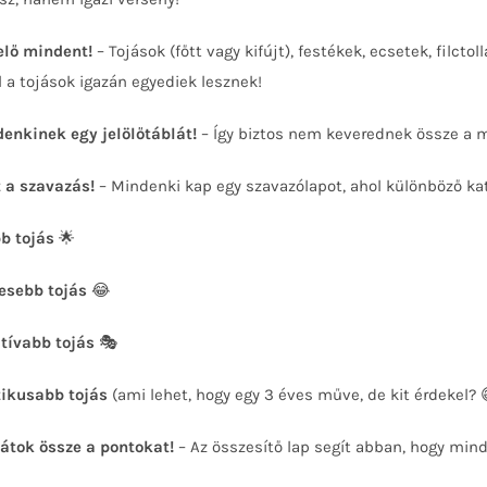
 elő mindent!
– Tojások (főtt vagy kifújt), festékek, ecsetek, filct
l a tojások igazán egyediek lesznek!
denkinek egy jelölőtáblát!
– Így biztos nem keverednek össze a 
t a szavazás!
– Mindenki kap egy szavazólapot, ahol különböző ka
b tojás
🌟
esebb tojás
😂
tívabb tojás
🎭
ikusabb tojás
(ami lehet, hogy egy 3 éves műve, de kit érdekel? 
átok össze a pontokat!
– Az összesítő lap segít abban, hogy minde