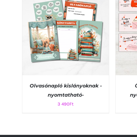
Olvasónapló kislányoknak -
nyomtatható-
ny
3 490
Ft
KOSÁRBA TESZEM
/
QUICK VIEW
KOSÁ