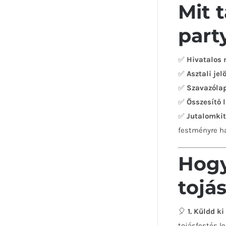
Mit 
part
✅
Hivatalos
✅
Asztali jel
✅
Szavazóla
✅
Összesítő 
✅
Jutalomkit
festményre ha
Hogy
tojá
🎈
1. Küldd k
tojásfestés l