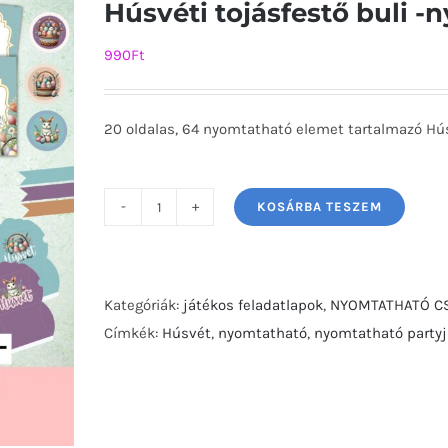
Húsvéti tojásfestő buli 
990
Ft
20 oldalas, 64 nyomtatható elemet tartalmazó Hú
KOSÁRBA TESZEM
Húsvéti
tojásfestő
buli
-
Kategóriák:
játékos feladatlapok
,
NYOMTATHATÓ 
nyomtatható
Címkék:
Húsvét
,
nyomtatható
,
nyomtatható party
partycsomag-
mennyiség