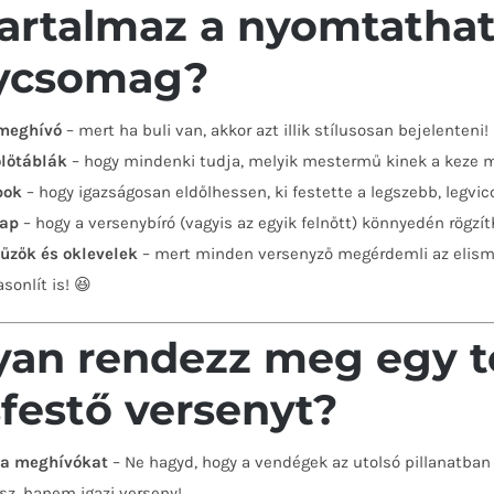
tartalmaz a nyomtathat
ycsomag?
 meghívó
– mert ha buli van, akkor azt illik stílusosan bejelenteni!
ölőtáblák
– hogy mindenki tudja, melyik mestermű kinek a keze 
pok
– hogy igazságosan eldőlhessen, ki festette a legszebb, legvi
lap
– hogy a versenybíró (vagyis az egyik felnőtt) könnyedén rögz
űzők és oklevelek
– mert minden versenyző megérdemli az elisme
sonlít is! 😆
an rendezz meg egy tö
sfestő versenyt?
i a meghívókat
– Ne hagyd, hogy a vendégek az utolsó pillanatba
esz, hanem igazi verseny!