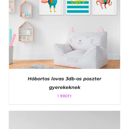
Hóbortos lovas 3db-os poszter
gyerekeknek
1 990
Ft
KOSÁRBA TESZEM
/
RÉSZLETEK