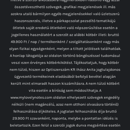
összetéveszthető szövegek, grafikai megjelenések ill. más
azokra utaló bármilyen egyéb megjelenésekkel való üzletszerű
haszonszerzés, illetve a párkapcsolat pezsdítő tematikájú
ötletek saját eredetű ötletként való népszerűsítése esetén a
jogellenes használatért a szerzőt az alábbi kötbér illeti: bruttó
49.900 Ft / nap / termékenként / szolgáltatásonként vagy más
olyan fizikai egységenként, melyen a tiltott jelölések találhatóak.
A honlap látogatója az oldalon történő böngészéssel tudomásul
veszi ezen érvényes kötbérkikötést. Tájékoztatjuk, hogy kötbér
nem túlzó, hiszen az Optiszerszám Kft Ihász Anita jogtulajdonos
ügyvezető termékeinek eladásából befolyó bevétel alapján
került mint elmaradt haszon kiszámításra. A nem túlzó kötbért
vita esetén a bíróság sem módosíthatja. A
www.mylovelynotes.com oldalon elhelyezett szövegek engedély
nélküli (nem magáncélú, azaz nem otthoni olvasásra történő)
felhasználása díjköteles. A jogtalan felhasználás díja bruttó
29.900 Ft szavanként, naponta, melybe a pontatlan idézés is
beletartozik. Ezen felül a szerzői jogok durva megsértése esetén