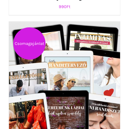
990
Ft
KOSÁRBA TESZEM
/
RÉSZLETEK
Csomagajánlat