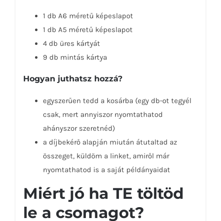
1 db A6 méretű képeslapot
1 db A5 méretű képeslapot
4 db üres kártyát
9 db mintás kártya
Hogyan juthatsz hozzá?
egyszerűen tedd a kosárba (egy db-ot tegyél
csak, mert annyiszor nyomtathatod
ahányszor szeretnéd)
a díjbekérő alapján miután átutaltad az
összeget, küldöm a linket, amiről már
nyomtathatod is a saját példányaidat
Miért jó ha TE töltöd
le a csomagot?