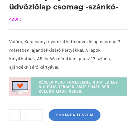
üdvözlőlap csomag -szánkó-
490
Ft
Vidám, Karácsonyi nyomtatható üdvözlőlap csomag 2
méretben, ajándékkísérő kártyákkal. A lapok
kinyithatóak, A5 és A6 méretben, plusz 12 színes,
ajándékkísérő kártyával.
KOSÁRBA TESZEM
Karácsonyi
nyomtatható
üdvözlőlap