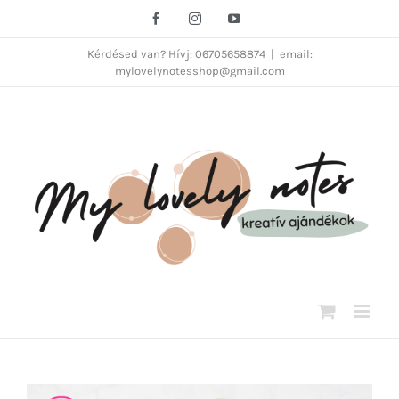
Kihagyás
Facebook
Instagram
YouTube
Kérdésed van? Hívj: 06705658874
|
email:
mylovelynotesshop@gmail.com