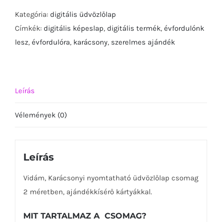
csomag
Kategória:
digitális üdvözlőlap
-
Címkék:
digitális képeslap
,
digitális termék
,
évfordulónk
szánkó-
lesz
,
évfordulóra
,
karácsony
,
szerelmes ajándék
mennyiség
Leírás
Vélemények (0)
Leírás
Vidám, Karácsonyi nyomtatható üdvözlőlap csomag
2 méretben, ajándékkísérő kártyákkal.
MIT TARTALMAZ A CSOMAG?