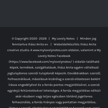
© Copyright 2020-
2026 | My Lovely Notes
| Minden jog
fenntartva Ihász Anita ev. | Weboldalkészítés
Ihász Anita
creative studio.
A www.mylovelynotes.com oldalon, valamint a My
Lovely Notes Facebook
(https://www.facebook.com/mylovelynotes/ ) oldalán található
képek, termékek, szolgáltatások, Ihász Anita egyéni vállalkozó
jogtulajdonos szerzői tulajdonát képezik. (továbbiakban: szerző).
Felhasználásuk, másolásuk kizárólag a szerző előzetesen bekért
írásos engedélyével és a forrás pontos megjelölésével, a szerző
egyidejű feltüntetésével lehetséges. A forrás megjelölése nélküli
akár részbeni vagy teljes egészben történő jogellenes
felhasználás, a forrás hiányos vagy pontatlan megjelölése,
illetve a szerzői alkotásokra nagymértékben hasonló vagy azzal