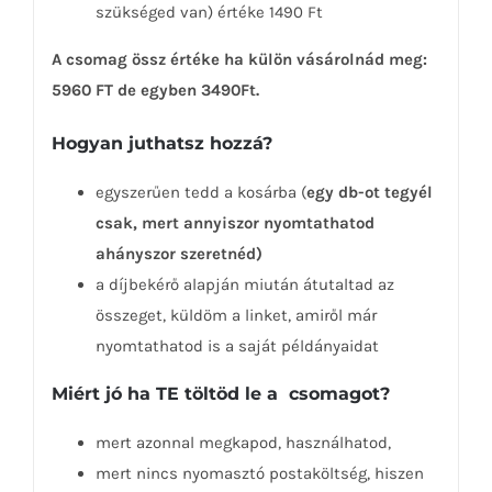
szükséged van) értéke 1490 Ft
A csomag össz értéke ha külön vásárolnád meg:
5960 FT de egyben 3490Ft.
Hogyan juthatsz hozzá?
egyszerűen tedd a kosárba (
egy db-ot tegyél
csak, mert annyiszor nyomtathatod
ahányszor szeretnéd)
a díjbekérő alapján miután átutaltad az
összeget, küldöm a linket, amiről már
nyomtathatod is a saját példányaidat
Miért jó ha TE töltöd le a csomagot?
mert azonnal megkapod, használhatod,
mert nincs nyomasztó postaköltség, hiszen