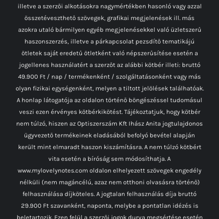
illetve a szerzői alkotásokra nagymértékben hasonló vagy azzal
összetéveszthető szövegek, grafikai megjelenések ill. más
azokra utaló bármilyen egyéb megjelenésekkel való üzletszerű
haszonszerzés, illetve a párkapcsolat pezsdítő tematikájú
ötletek saját eredetű ötletként való népszerűsítése esetén a
jogellenes használatért a szerzőt az alábbi kötbér illeti: bruttó
49.900 Ft / nap / termékenként / szolgáltatásonként vagy más
olyan fizikai egységenként, melyen a tiltott jelölések találhatóak.
A honlap látogatója az oldalon történő böngészéssel tudomásul
veszi ezen érvényes kötbérkikötést. Tájékoztatjuk, hogy kötbér
nem túlzó, hiszen az Optiszerszám Kft Ihász Anita jogtulajdonos
ügyvezető termékeinek eladásából befolyó bevétel alapján
került mint elmaradt haszon kiszámításra. A nem túlzó kötbért
vita esetén a bíróság sem módosíthatja. A
www.mylovelynotes.com oldalon elhelyezett szövegek engedély
nélküli (nem magáncélú, azaz nem otthoni olvasásra történő)
felhasználása díjköteles. A jogtalan felhasználás díja bruttó
29.900 Ft szavanként, naponta, melybe a pontatlan idézés is
beletartozik. Ezen felül a szerzői jogok durva megsértése esetén