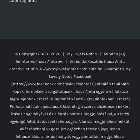
csomag árát.
© Copyright 2020-
2026 | My Lovely Notes
| Minden jog
fenntartva Ihász Anita ev. | Weboldalkészítés
Ihász Anita
creative studio.
A www.mylovelynotes.com oldalon, valamint a My
Lovely Notes Facebook
(https://www.facebook.com/mylovelynotes/ ) oldalán található
képek, termékek, szolgáltatások, Ihász Anita egyéni vállalkozó
jogtulajdonos szerzői tulajdonát képezik. (továbbiakban: szerző).
Felhasználásuk, másolásuk kizárólag a szerző előzetesen bekért
írásos engedélyével és a forrás pontos megjelölésével, a szerző
egyidejű feltüntetésével lehetséges. A forrás megjelölése nélküli
akár részbeni vagy teljes egészben történő jogellenes
felhasználás, a forrás hiányos vagy pontatlan megjelölése,