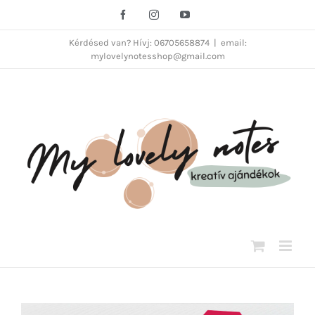
Kihagyás
Facebook
Instagram
YouTube
Kérdésed van? Hívj: 06705658874
|
email:
mylovelynotesshop@gmail.com