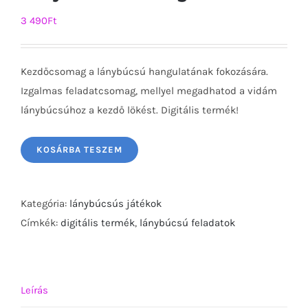
3 490
Ft
Kezdőcsomag a lánybúcsú hangulatának fokozására.
Izgalmas feladatcsomag, mellyel megadhatod a vidám
lánybúcsúhoz a kezdő lökést. Digitális termék!
KOSÁRBA TESZEM
Kategória:
lánybúcsús játékok
Címkék:
digitális termék
,
lánybúcsú feladatok
Leírás