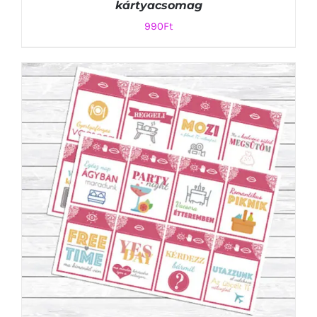
kártyacsomag
990
Ft
KOSÁRBA TESZEM
/
RÉSZLETEK