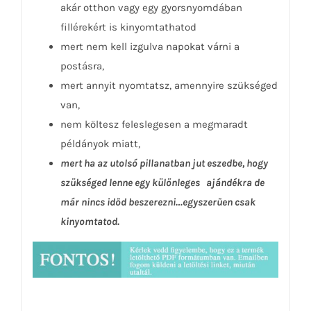
akár otthon vagy egy gyorsnyomdában
fillérekért is kinyomtathatod
mert nem kell izgulva napokat várni a
postásra,
mert annyit nyomtatsz, amennyire szükséged
van,
nem költesz feleslegesen a megmaradt
példányok miatt,
mert ha az utolsó pillanatban jut eszedbe, hogy
szükséged lenne egy különleges ajándékra de
már nincs időd beszerezni…egyszerűen csak
kinyomtatod.