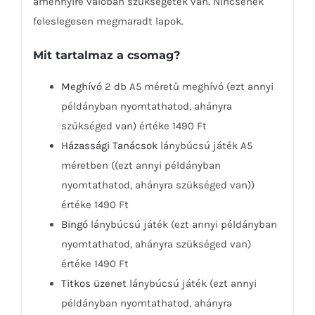
amennyire valóban szükségetek van. Nincsenek
feleslegesen megmaradt lapok.
Mit tartalmaz a csomag?
Meghívó
2 db A5 méretű meghívó (ezt annyi
példányban nyomtathatod, ahányra
szükséged van) értéke 1490 Ft
Házassági Tanácsok
lánybúcsú játék A5
méretben ((ezt annyi példányban
nyomtathatod, ahányra szükséged van))
értéke 1490 Ft
Bingó
lánybúcsú játék (ezt annyi példányban
nyomtathatod, ahányra szükséged van)
értéke 1490 Ft
Titkos üzenet
lánybúcsú játék (ezt annyi
példányban nyomtathatod, ahányra