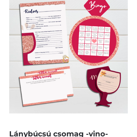
Lánybúcsú csomag -vino-