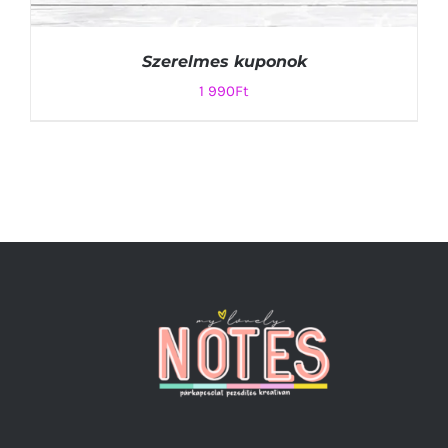
Szerelmes kuponok
1 990
Ft
KOSÁRBA TESZEM
/
RÉSZLETEK