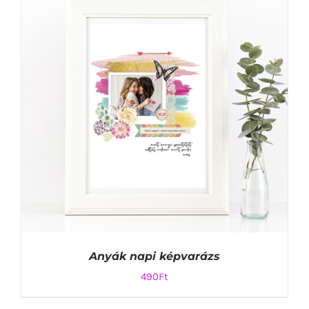
KOSÁRBA TESZEM
/
RÉSZLETEK
Anyák napi képvarázs
490
Ft