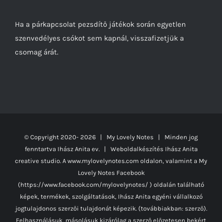
Ha a párkapcsolat pezsdítő játékok során egyetlen
szenvedélyes csókot sem kapnál, visszafizetjük a
csomag árát.
© Copyright 2020-
2026 | My Lovely Notes
| Minden jog
fenntartva Ihász Anita ev. | Weboldalkészítés
Ihász Anita
creative studio.
A www.mylovelynotes.com oldalon, valamint a My
Lovely Notes Facebook
(https://www.facebook.com/mylovelynotes/ ) oldalán található
képek, termékek, szolgáltatások, Ihász Anita egyéni vállalkozó
jogtulajdonos szerzői tulajdonát képezik. (továbbiakban: szerző).
Felhasználásuk, másolásuk kizárólag a szerző előzetesen bekért