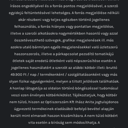
írásos engedélyével és a forrás pontos megjelölésével, a szerző
egyidejű feltüntetésével lehetséges. A forrás megjelölése nélküli
akár részbeni vagy teljes egészben történő jogellenes
felhasználás, a forrás hiányos vagy pontatlan megjelölése,
illetve a szerzői alkotásokra nagymértékben hasonló vagy azzal
összetéveszthető szövegek, grafikai megjelenések ill. más
azokra utaló bármilyen egyéb megjelenésekkel való üzletszerű
haszonszerzés, illetve a párkapcsolat pezsdítő tematikájú
ötletek saját eredetű ötletként való népszerűsítése esetén a
jogellenes használatért a szerzőt az alábbi kötbér illeti: bruttó
49.900 Ft / nap / termékenként / szolgáltatásonként vagy más
olyan fizikai egységenként, melyen a tiltott jelölések találhatóak.
A honlap látogatója az oldalon történő böngészéssel tudomásul
veszi ezen érvényes kötbérkikötést. Tájékoztatjuk, hogy kötbér
nem túlzó, hiszen az Optiszerszám Kft Ihász Anita jogtulajdonos
ügyvezető termékeinek eladásából befolyó bevétel alapján
került mint elmaradt haszon kiszámításra. A nem túlzó kötbért
vita esetén a bíróság sem módosíthatja. A