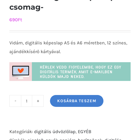
csomag-
690
Ft
Vidám, digitális képeslap A5 és A6 méretben, 12 színes,
ajándékkísérő kártyával.
KOSÁRBA TESZEM
Te
és
én
-
Kategóriák:
digitális üdvözlőlap
,
EGYÉB
digitális