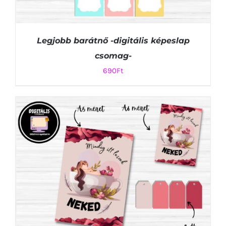
Legjobb barátnő -digitális képeslap
csomag-
690
Ft
KOSÁRBA TESZEM
/
RÉSZLETEK