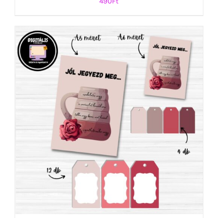
490
Ft
KOSÁRBA TESZEM
/
RÉSZLETEK