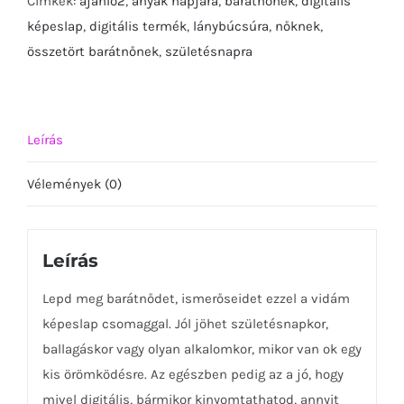
Címkék:
ajanlo2
,
anyák napjára
,
barátnőnek
,
digitális
képeslap
képeslap
,
digitális termék
,
lánybúcsúra
,
nőknek
,
csomag-
összetört barátnőnek
,
születésnapra
mennyiség
Leírás
Vélemények (0)
Leírás
Lepd meg barátnődet, ismerőseidet ezzel a vidám
képeslap csomaggal. Jól jöhet születésnapkor,
ballagáskor vagy olyan alkalomkor, mikor van ok egy
kis örömködésre. Az egészben pedig az a jó, hogy
mivel digitális, bármikor kinyomtathatod, annyit