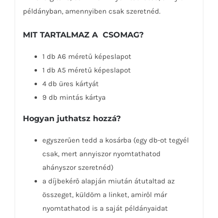
példányban, amennyiben csak szeretnéd.
MIT TARTALMAZ A CSOMAG?
1 db A6 méretű képeslapot
1 db A5 méretű képeslapot
4 db üres kártyát
9 db mintás kártya
Hogyan juthatsz hozzá?
egyszerűen tedd a kosárba (egy db-ot tegyél
csak, mert annyiszor nyomtathatod
ahányszor szeretnéd)
a díjbekérő alapján miután átutaltad az
összeget, küldöm a linket, amiről már
nyomtathatod is a saját példányaidat