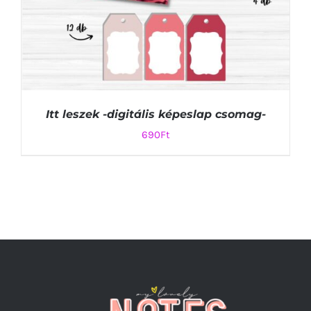
Itt leszek -digitális képeslap csomag-
690
Ft
KOSÁRBA TESZEM
/
RÉSZLETEK