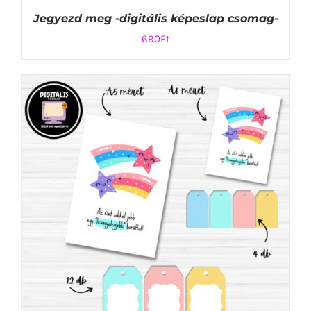
Jegyezd meg -digitális képeslap csomag-
690
Ft
KOSÁRBA TESZEM
/
RÉSZLETEK