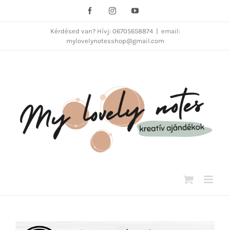
Kihagyás
Facebook
Instagram
YouTube
Kérdésed van? Hívj: 06705658874
|
email:
mylovelynotesshop@gmail.com