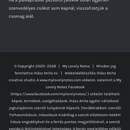
szenvedélyes csókot sem kapnál, visszafizetjük a
csomag árát.
© Copyright 2020-
2026 | My Lovely Notes
| Minden jog
fenntartva Ihász Anita ev. | Weboldalkészítés
Ihász Anita
creative studio.
A www.mylovelynotes.com oldalon, valamint a My
Lovely Notes Facebook
(https://www.facebook.com/mylovelynotes/ ) oldalán található
képek, termékek, szolgáltatások, Ihász Anita egyéni vállalkozó
jogtulajdonos szerzői tulajdonát képezik. (továbbiakban: szerző).
Felhasználásuk, másolásuk kizárólag a szerző előzetesen bekért
írásos engedélyével és a forrás pontos megjelölésével, a szerző
egyidejű feltüntetésével lehetséges. A forrás megjelölése nélküli