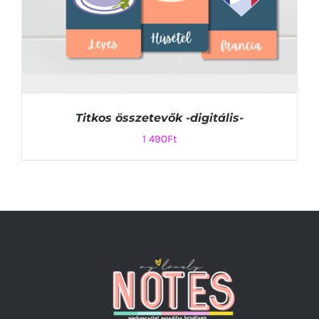
Titkos összetevők -digitális-
1 490
Ft
KOSÁRBA TESZEM
/
RÉSZLETEK