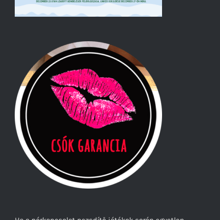
Ha a párkapcsolat pezsdítő játékok során egyetlen