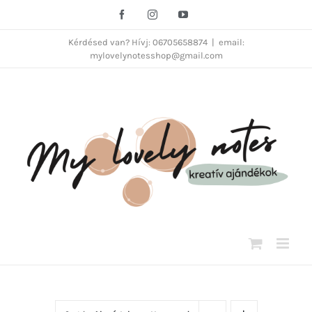
Kihagyás
Facebook
Instagram
YouTube
Kérdésed van? Hívj: 06705658874
|
email:
mylovelynotesshop@gmail.com