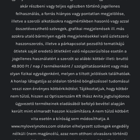
akár részbeni vagy teljes egészben történő jogellenes
felhasználás, a forrás hiányos vagy pontatlan megjelölése,
illetve a szerzői alkotásokra nagymértékben hasonló vagy azzal
összetéveszthető szövegek, grafikai megjelenések ill. más
azokra utaló bármilyen egyéb megjelenésekkel való üzletszerű
haszonszerzés, illetve a párkapcsolat pezsdítő tematikájú
ötletek saját eredetű ötletként való népszerűsítése esetén a
jogellenes használatért a szerzőt az alábbi kötbér illeti: bruttó
49.900 Ft / nap / termékenként / szolgáltatásonként vagy más
olyan fizikai egységenként, melyen a tiltott jelölések találhatóak.
A honlap látogatója az oldalon történő böngészéssel tudomásul
veszi ezen érvényes kötbérkikötést. Tájékoztatjuk, hogy kötbér
nem túlzó, hiszen az Optiszerszám Kft Ihász Anita jogtulajdonos
ügyvezető termékeinek eladásából befolyó bevétel alapján
került mint elmaradt haszon kiszámításra. A nem túlzó kötbért
vita esetén a bíróság sem módosíthatja. A
www.mylovelynotes.com oldalon elhelyezett szövegek engedély
nélküli (nem magáncélú, azaz nem otthoni olvasásra történő)