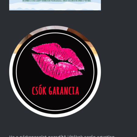
Ha a párkapcsolat pezsdítő játékok során egyetlen