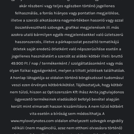
akár részbeni vagy teljes egészben történő jogellenes
felhasználás, a forrás hiányos vagy pontatlan megjelölése,
illetve a szerzői alkotásokra nagymértékben hasonló vagy azzal
összetéveszthető szövegek, grafikai megjelenések ill. más
azokra utaló bármilyen egyéb megjelenésekkel való üzletszerű
haszonszerzés, illetve a párkapcsolat pezsdítő tematikájú
ötletek saját eredetű ötletként való népszerűsítése esetén a
jogellenes használatért a szerzőt az alábbi kötbér illeti: bruttó
49.900 Ft / nap / termékenként / szolgáltatásonként vagy más
olyan fizikai egységenként, melyen a tiltott jelölések találhatóak.
A honlap látogatója az oldalon történő böngészéssel tudomásul
veszi ezen érvényes kötbérkikötést. Tájékoztatjuk, hogy kötbér
nem túlzó, hiszen az Optiszerszám Kft Ihász Anita jogtulajdonos
ügyvezető termékeinek eladásából befolyó bevétel alapján
került mint elmaradt haszon kiszámításra. A nem túlzó kötbért
vita esetén a bíróság sem módosíthatja. A
www.mylovelynotes.com oldalon elhelyezett szövegek engedély
nélküli (nem magáncélú, azaz nem otthoni olvasásra történő)