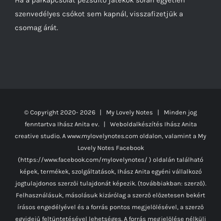
szenvedélyes csókot sem kapnál, visszafizetjük a
csomag árát.
© Copyright 2020-
2026 | My Lovely Notes
| Minden jog
fenntartva Ihász Anita ev. | Weboldalkészítés
Ihász Anita
creative studio.
A www.mylovelynotes.com oldalon, valamint a My
Lovely Notes Facebook
(https://www.facebook.com/mylovelynotes/ ) oldalán található
képek, termékek, szolgáltatások, Ihász Anita egyéni vállalkozó
jogtulajdonos szerzői tulajdonát képezik. (továbbiakban: szerző).
Felhasználásuk, másolásuk kizárólag a szerző előzetesen bekért
írásos engedélyével és a forrás pontos megjelölésével, a szerző
egyidejű feltüntetésével lehetséges. A forrás megjelölése nélküli