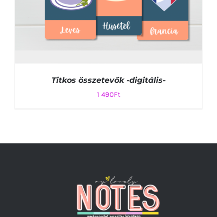
Titkos összetevők -digitális-
1 490
Ft
KOSÁRBA TESZEM
/
RÉSZLETEK