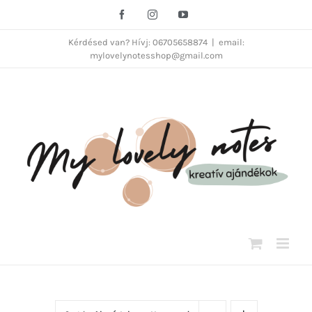
Kihagyás
Facebook
Instagram
YouTube
Kérdésed van? Hívj: 06705658874
|
email:
mylovelynotesshop@gmail.com