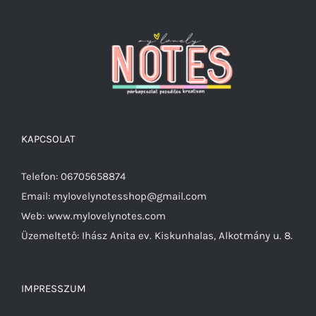
Értékelés:
KOSÁRBA TESZEM
/
5.00
/ 5
RÉSZLETEK
KAPCSOLAT
Telefon: 06705658874
Email: mylovelynotesshop@gmail.com
Web: www.mylovelynotes.com
Üzemeltető: Ihász Anita ev. Kiskunhalas, Alkotmány u. 8.
IMPRESSZUM