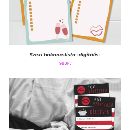
Szexi bakancslista -digitális-
990
Ft
KOSÁRBA TESZEM
/
RÉSZLETEK