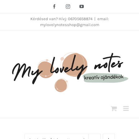
Kihagyás
Facebook
Instagram
YouTube
Kérdésed van? Hívj: 06705658874
|
email:
mylovelynotesshop@gmail.com