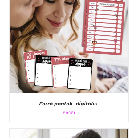
Forró pontok -digitális-
990
Ft