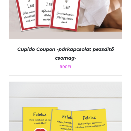
Cupido Coupon -párkapcsolat pezsdítő
csomag-
990
Ft
KOSÁRBA TESZEM
/
RÉSZLETEK