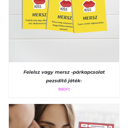
Felelsz vagy mersz -párkapcsolat
pezsdítő játék-
990
Ft
KOSÁRBA TESZEM
/
RÉSZLETEK