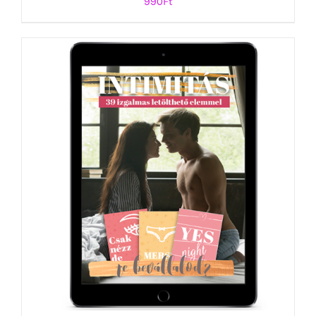
990
Ft
KOSÁRBA TESZEM
/
RÉSZLETEK