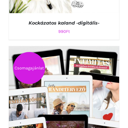
Kockázatos kaland -digitális-
990
Ft
KOSÁRBA TESZEM
/
Csomagajánlat
RÉSZLETEK