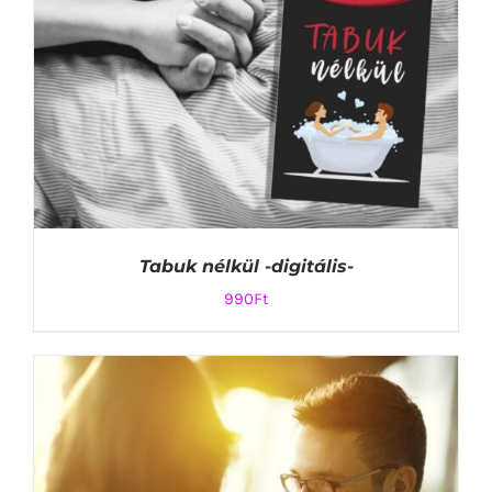
Tabuk nélkül -digitális-
990
Ft
KOSÁRBA TESZEM
/
RÉSZLETEK