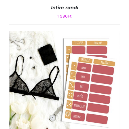
Intim randi
1 990
Ft
KOSÁRBA TESZEM
/
RÉSZLETEK