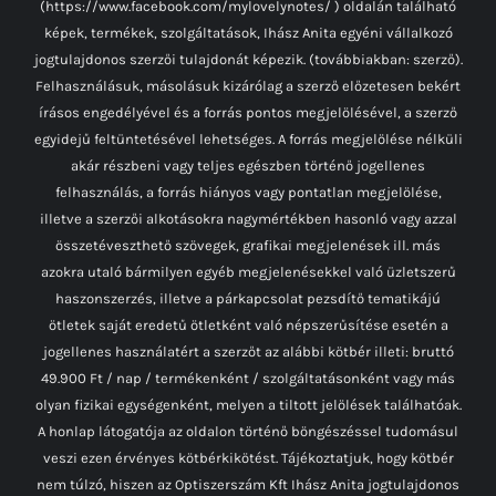
(https://www.facebook.com/mylovelynotes/ ) oldalán található
képek, termékek, szolgáltatások, Ihász Anita egyéni vállalkozó
jogtulajdonos szerzői tulajdonát képezik. (továbbiakban: szerző).
Felhasználásuk, másolásuk kizárólag a szerző előzetesen bekért
írásos engedélyével és a forrás pontos megjelölésével, a szerző
egyidejű feltüntetésével lehetséges. A forrás megjelölése nélküli
akár részbeni vagy teljes egészben történő jogellenes
felhasználás, a forrás hiányos vagy pontatlan megjelölése,
illetve a szerzői alkotásokra nagymértékben hasonló vagy azzal
összetéveszthető szövegek, grafikai megjelenések ill. más
azokra utaló bármilyen egyéb megjelenésekkel való üzletszerű
haszonszerzés, illetve a párkapcsolat pezsdítő tematikájú
ötletek saját eredetű ötletként való népszerűsítése esetén a
jogellenes használatért a szerzőt az alábbi kötbér illeti: bruttó
49.900 Ft / nap / termékenként / szolgáltatásonként vagy más
olyan fizikai egységenként, melyen a tiltott jelölések találhatóak.
A honlap látogatója az oldalon történő böngészéssel tudomásul
veszi ezen érvényes kötbérkikötést. Tájékoztatjuk, hogy kötbér
nem túlzó, hiszen az Optiszerszám Kft Ihász Anita jogtulajdonos