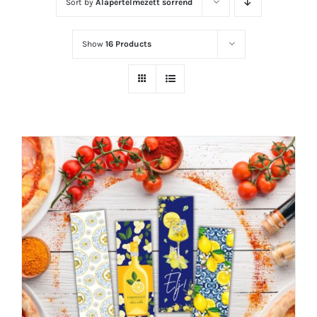
Sort by
Alapértelmezett sorrend
Show
16 Products