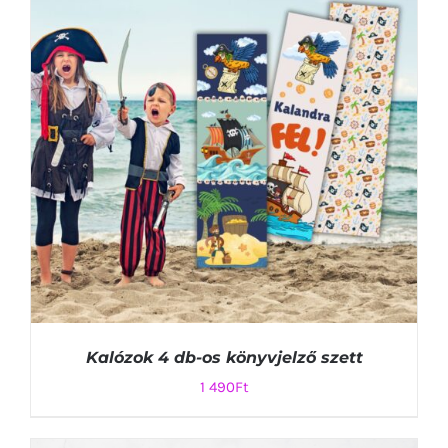
KOSÁRBA TESZEM
/
RÉSZLETEK
Kalózok 4 db-os könyvjelző szett
1 490
Ft