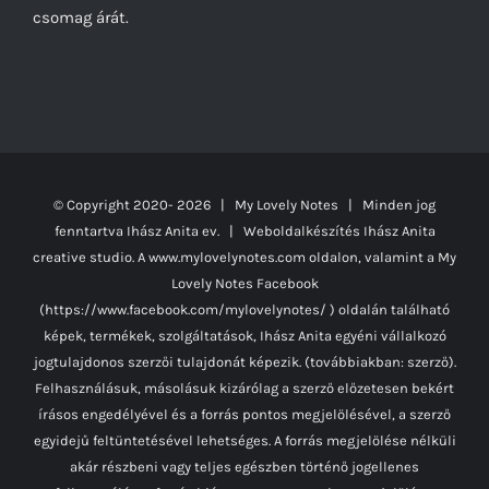
csomag árát.
© Copyright 2020-
2026 | My Lovely Notes
| Minden jog
fenntartva Ihász Anita ev. | Weboldalkészítés
Ihász Anita
creative studio.
A www.mylovelynotes.com oldalon, valamint a My
Lovely Notes Facebook
(https://www.facebook.com/mylovelynotes/ ) oldalán található
képek, termékek, szolgáltatások, Ihász Anita egyéni vállalkozó
jogtulajdonos szerzői tulajdonát képezik. (továbbiakban: szerző).
Felhasználásuk, másolásuk kizárólag a szerző előzetesen bekért
írásos engedélyével és a forrás pontos megjelölésével, a szerző
egyidejű feltüntetésével lehetséges. A forrás megjelölése nélküli
akár részbeni vagy teljes egészben történő jogellenes