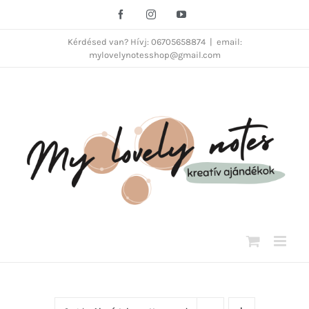
Kihagyás
Facebook
Instagram
YouTube
Kérdésed van? Hívj: 06705658874
|
email:
mylovelynotesshop@gmail.com