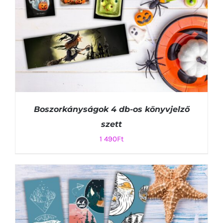
Boszorkányságok 4 db-os könyvjelző
szett
1 490
Ft
KOSÁRBA TESZEM
/
RÉSZLETEK