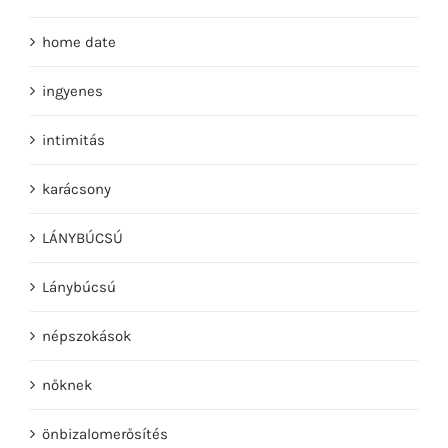
home date
ingyenes
intimitás
karácsony
LÁNYBÚCSÚ
Lánybúcsú
népszokások
nőknek
önbizalomerősítés