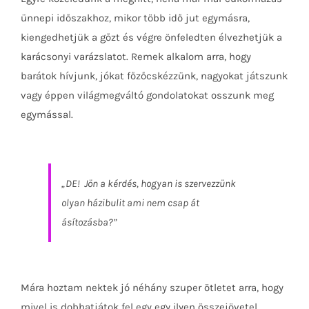
ünnepi időszakhoz, mikor több idő jut egymásra,
kiengedhetjük a gőzt és végre önfeledten élvezhetjük a
karácsonyi varázslatot. Remek alkalom arra, hogy
barátok hívjunk, jókat főzőcskézzünk, nagyokat játszunk
vagy éppen világmegváltó gondolatokat osszunk meg
egymással.
„DE! Jön a kérdés, hogyan is szervezzünk
olyan házibulit ami nem csap át
ásítozásba?”
Mára hoztam nektek jó néhány szuper ötletet arra, hogy
mivel is dobhatjátok fel egy egy ilyen összejövetel