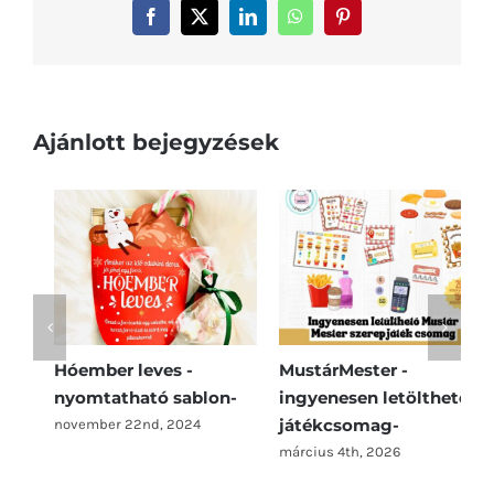
Facebook
X
LinkedIn
WhatsApp
Pinterest
Ajánlott bejegyzések
Hóember leves -
MustárMester -
S
?
nyomtatható sablon-
ingyenesen letölthető
i
játékcsomag-
j
november 22nd, 2024
március 4th, 2026
f