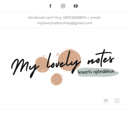
Kihagyás
Facebook
Instagram
YouTube
Kérdésed van? Hívj: 06705658874
|
email:
mylovelynotesshop@gmail.com