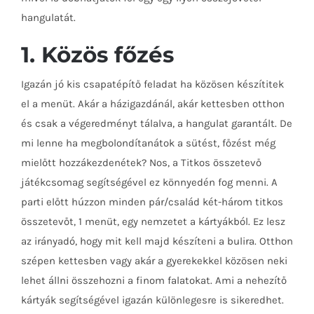
hangulatát.
1. Közös főzés
Igazán jó kis csapatépítő feladat ha közösen készítitek
el a menüt. Akár a házigazdánál, akár kettesben otthon
és csak a végeredményt tálalva, a hangulat garantált. De
mi lenne ha megbolondítanátok a sütést, főzést még
mielőtt hozzákezdenétek? Nos, a Titkos összetevő
játékcsomag segítségével ez könnyedén fog menni. A
parti előtt húzzon minden pár/család két-három titkos
összetevőt, 1 menüt, egy nemzetet a kártyákból. Ez lesz
az irányadó, hogy mit kell majd készíteni a bulira. Otthon
szépen kettesben vagy akár a gyerekekkel közösen neki
lehet állni összehozni a finom falatokat. Ami a nehezítő
kártyák segítségével igazán különlegesre is sikeredhet.