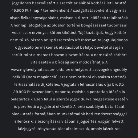
jogellenes használatért a szerzőt az alábbi kötbér illeti: bruttó
49.900 Ft / nap / termékenként / szolgáltatásonként vagy más
olyan fizikai egységenként, melyen a tiltott jelölések találhatóak.
A honlap látogatója az oldalon történő böngészéssel tudomásul
veszi ezen érvényes kötbérkikötést. Tájékoztatjuk, hogy kötbér
nem túlzó, hiszen az Optiszerszám Kft Ihász Anita jogtulajdonos
ügyvezető termékeinek eladásából befolyó bevétel alapján
került mint elmaradt haszon kiszámításra. A nem túlzó kötbért
vita esetén a bíróság sem módosíthatja. A
www.mylovelynotes.com oldalon elhelyezett szövegek engedély
nélküli (nem magáncélú, azaz nem otthoni olvasásra történő)
felhasználása díjköteles. A jogtalan felhasználás díja bruttó
29.900 Ft szavanként, naponta, melybe a pontatlan idézés is
beletartozik. Ezen felül a szerzői jogok durva megsértése esetén
is perelhető a jogsértő elkövető. A fenti szabályok betartását
piackutatás formájában munkatársaink heti rendszerességgel
ellenőrzik, a bizonyításra vitában a jogsértés napján felvett
közjegyzői ténytanúsítást alkalmazzuk, amely közokirat.