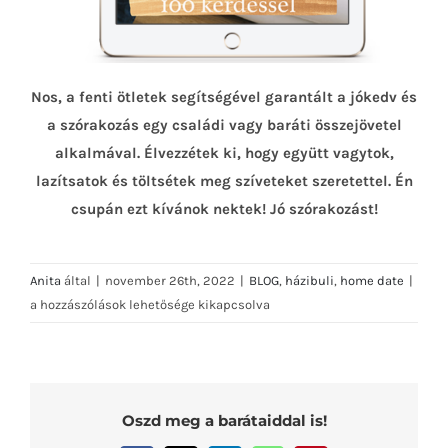
Nos, a fenti ötletek segítségével garantált a jókedv és
a szórakozás egy családi vagy baráti összejövetel
alkalmával. Élvezzétek ki, hogy együtt vagytok,
lazítsatok és töltsétek meg szíveteket szeretettel. Én
csupán ezt kívánok nektek! Jó szórakozást!
3
Anita
által
|
november 26th, 2022
|
BLOG
,
házibuli
,
home date
|
ferg
a hozzászólások lehetősége kikapcsolva
ötlet
házi
beje
Oszd meg a barátaiddal is!