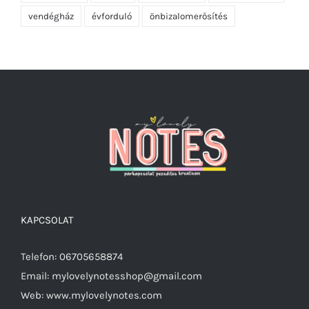
vendégház
évforduló
önbizalomerősítés
KAPCSOLAT
Telefon: 06705658874
Email: mylovelynotesshop@gmail.com
Web: www.mylovelynotes.com