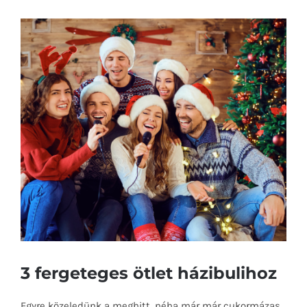
View
Larger
Image
3 fergeteges ötlet házibulihoz
Egyre közeledünk a meghitt, néha már már cukormázas