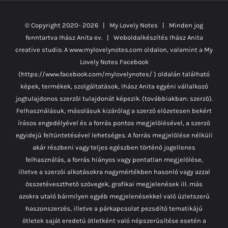
© Copyright 2020-
2026 | My Lovely Notes
| Minden jog
fenntartva Ihász Anita ev. | Weboldalkészítés
Ihász Anita
creative studio.
A www.mylovelynotes.com oldalon, valamint a My
Lovely Notes Facebook
(https://www.facebook.com/mylovelynotes/ ) oldalán található
képek, termékek, szolgáltatások, Ihász Anita egyéni vállalkozó
jogtulajdonos szerzői tulajdonát képezik. (továbbiakban: szerző).
Felhasználásuk, másolásuk kizárólag a szerző előzetesen bekért
írásos engedélyével és a forrás pontos megjelölésével, a szerző
egyidejű feltüntetésével lehetséges. A forrás megjelölése nélküli
akár részbeni vagy teljes egészben történő jogellenes
felhasználás, a forrás hiányos vagy pontatlan megjelölése,
illetve a szerzői alkotásokra nagymértékben hasonló vagy azzal
összetéveszthető szövegek, grafikai megjelenések ill. más
azokra utaló bármilyen egyéb megjelenésekkel való üzletszerű
haszonszerzés, illetve a párkapcsolat pezsdítő tematikájú
ötletek saját eredetű ötletként való népszerűsítése esetén a