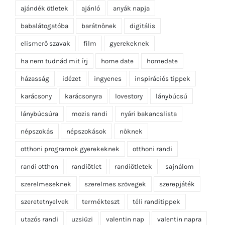
ajándék ötletek
ajánló
anyák napja
babalátogatóba
barátnőnek
digitális
elismerő szavak
film
gyerekeknek
ha nem tudnád mit írj
home date
homedate
házasság
idézet
ingyenes
inspirációs tippek
karácsony
karácsonyra
lovestory
lánybúcsú
lánybúcsúra
mozis randi
nyári bakancslista
népszokás
népszokások
nőknek
otthoni programok gyerekeknek
otthoni randi
randi otthon
randiötlet
randiötletek
sajnálom
szerelmeseknek
szerelmes szövegek
szerepjáték
szeretetnyelvek
termékteszt
téli randitippek
utazós randi
uzsiüzi
valentin nap
valentin napra