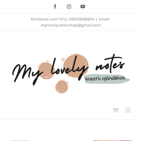
Kihagyás
Facebook
Instagram
YouTube
Kérdésed van? Hívj: 06705658874
|
email:
mylovelynotesshop@gmail.com