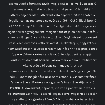
azokra utaló bármilyen egyéb megjelenésekkel való üzletszerű
haszonszerzés, illetve a párkapcsolat pezsdítő tematikájú
ötletek saját eredetű ötletként való népszerűsítése esetén a
jogellenes használatért a szerzőt az alábbi kötbér illeti: bruttó
49.900 Ft / nap / termékenként / szolgáltatásonként vagy más
olyan fizikai egységenként, melyen a tiltott jelölések találhatóak.
A honlap látogatója az oldalon történő böngészéssel tudomásul
veszi ezen érvényes kötbérkikötést. Tájékoztatjuk, hogy kötbér
nem túlzó, hiszen az Optiszerszám Kft Ihász Anita jogtulajdonos
ügyvezető termékeinek eladásából befolyó bevétel alapján
került mint elmaradt haszon kiszámításra. A nem túlzó kötbért
vita esetén a bíróság sem módosíthatja. A
www.mylovelynotes.com oldalon elhelyezett szövegek engedély
nélküli (nem magáncélú, azaz nem otthoni olvasásra történő)
felhasználása díjköteles. A jogtalan felhasználás díja bruttó
29.900 Ft szavanként, naponta, melybe a pontatlan idézés is
beletartozik. Ezen felül a szerzői jogok durva megsértése esetén
is perelhető a jogsértő elkövető. A fenti szabályok betartását
piackutatás formájában munkatársaink heti rendszerességgel