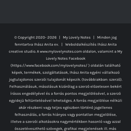
© Copyright 2020-
2026 | My Lovely Notes
| Minden jog
fenntartva Ihász Anita ev. | Weboldalkészítés
Ihász Anita
creative studio.
A www.mylovelynotes.com oldalon, valamint a My
Lovely Notes Facebook
(https://www.facebook.com/mylovelynotes/ ) oldalán található
képek, termékek, szolgáltatások, Ihász Anita egyéni vállalkozó
jogtulajdonos szerzői tulajdonát képezik. (továbbiakban: szerző).
Felhasználásuk, másolásuk kizárólag a szerző előzetesen bekért
írásos engedélyével és a forrás pontos megjelölésével, a szerző
egyidejű feltüntetésével lehetséges. A forrás megjelölése nélküli
akár részbeni vagy teljes egészben történő jogellenes
felhasználás, a forrás hiányos vagy pontatlan megjelölése,
illetve a szerzői alkotásokra nagymértékben hasonló vagy azzal
összetéveszthető szövegek, grafikai megjelenések ill. más