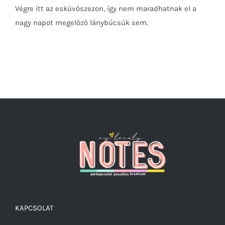
Végre itt az esküvőszezon, így nem maradhatnak el a
ötlet
lánybúcsú
nagy napot megelőző lánybúcsúk sem.
meghívóra
bejegyzéshez
KAPCSOLAT