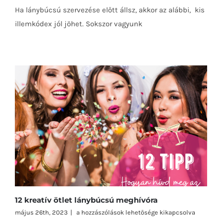
Nem
Ha lánybúcsú szervezése előtt állsz, akkor az alábbi, kis
illik?
Avagy
illemkódex jól jöhet. Sokszor vagyunk
lánybúcsú
etikett
bejegyzéshez
12 kreatív ötlet lánybúcsú meghívóra
12
május 26th, 2023
|
a hozzászólások lehetősége kikapcsolva
kreatív