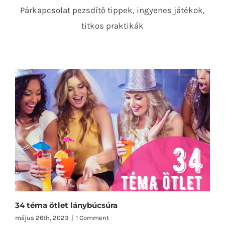
Párkapcsolat pezsdítő tippek, ingyenes játékok,
titkos praktikák
34 téma ötlet lánybúcsúra
május 26th, 2023
|
1 Comment