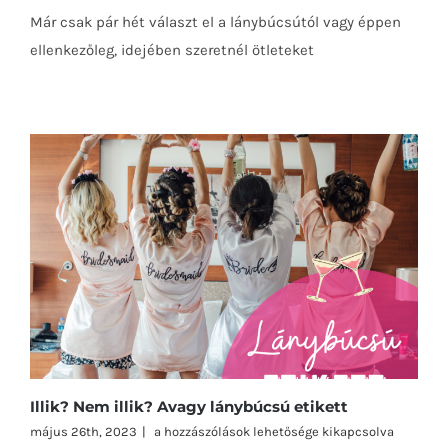
Már csak pár hét választ el a lánybúcsútól vagy éppen
ellenkezőleg, idejében szeretnél ötleteket
Illik? Nem illik? Avagy lánybúcsú etikett
Illik?
május 26th, 2023
|
a hozzászólások lehetősége kikapcsolva