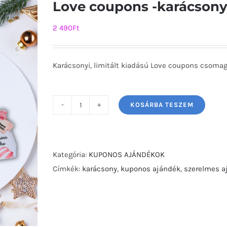
Love coupons -karácsony
2 490
Ft
Karácsonyi, limitált kiadású Love coupons csoma
KOSÁRBA TESZEM
Love
coupons
-
karácsonyi-
Kategória:
KUPONOS AJÁNDÉKOK
mennyiség
Címkék:
karácsony
,
kuponos ajándék
,
szerelmes a