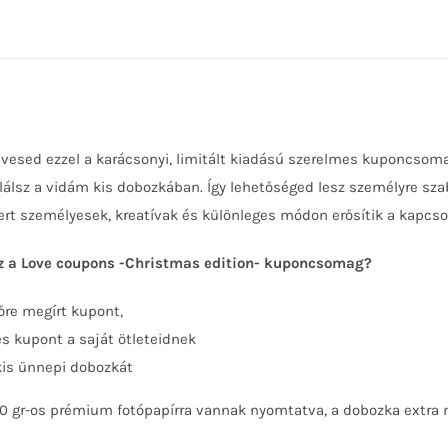
esed ezzel a karácsonyi, limitált kiadású szerelmes kuponcsom
alálsz a vidám kis dobozkában. Így lehetőséged lesz személyre s
rt személyesek, kreatívak és különleges módon erősítik a kapcsol
z a Love coupons -Christmas edition- kuponcsomag?
őre megírt kupont,
es kupont a saját ötleteidnek
kis ünnepi dobozkát
 gr-os prémium fotópapírra vannak nyomtatva, a dobozka extra mat