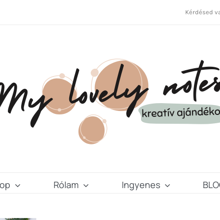
Kérdésed va
op
Rólam
Ingyenes
BLO