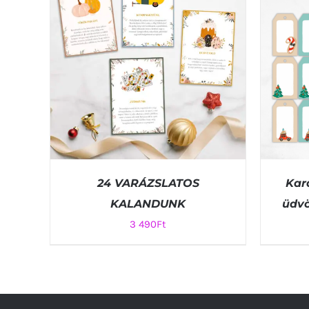
24 VARÁZSLATOS
Kar
KALANDUNK
üdvö
3 490
Ft
KOSÁRBA TESZEM
/
QUICK VIEW
KOSÁ