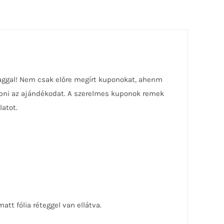
aggal! Nem csak előre megírt kuponokat, ahenm
zabni az ajándékodat. A szerelmes kuponok remek
atot.
t fólia réteggel van ellátva.