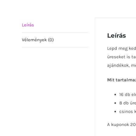
Leírás
Leírás
Vélemények (0)
Lepd meg kedv
üreseket is t
ajándékok, me
Mit tartalma
16 db el
8 db ür
csinos 
A kuponok 200