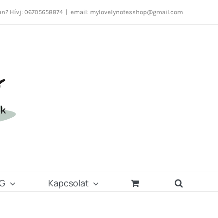
n? Hívj: 06705658874
|
email: mylovelynotesshop@gmail.com
G
Kapcsolat