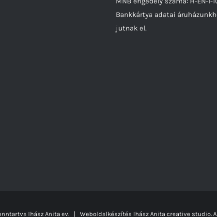
MNB engedély száma: H-EN-I-
Bankkártya adatai áruházunk
jutnak el.
nntartva Ihász Anita ev. | Weboldalkészítés
Ihász Anita creative studio.
A