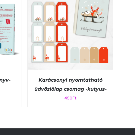
nyv-
Karácsonyi nyomtatható
üdvözlőlap csomag -kutyus-
490
Ft
KOSÁRBA TESZEM
/
QUICK VIEW
K VIEW