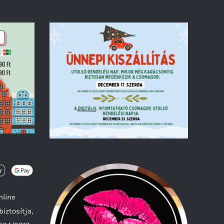
nline
biztosítja,