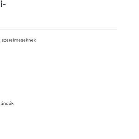
i-
g szerelmeseknek
jándék