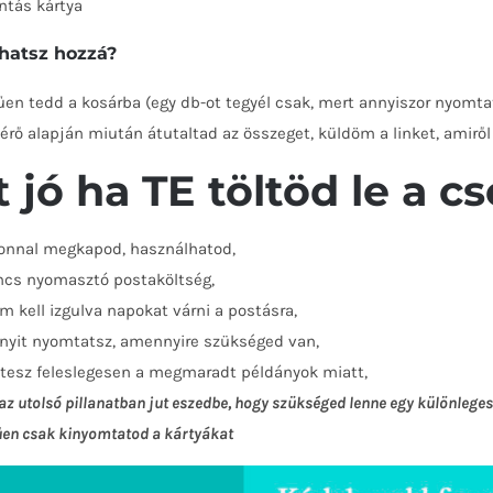
ntás kártya
hatsz hozzá?
űen tedd a kosárba (egy db-ot tegyél csak, mert annyiszor nyomt
kérő alapján miután átutaltad az összeget, küldöm a linket, amirő
t jó ha TE töltöd le a 
onnal megkapod, használhatod,
ncs nyomasztó postaköltség,
m kell izgulva napokat várni a postásra,
nyit nyomtatsz, amennyire szükséged van,
tesz feleslegesen a megmaradt példányok miatt,
az utolsó pillanatban jut eszedbe, hogy szükséged lenne egy különleg
en csak kinyomtatod a kártyákat