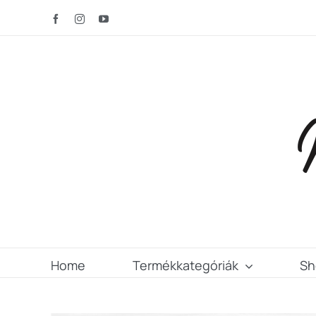
Kihagyás
Facebook
Instagram
YouTube
Home
Termékkategóriák
Sh