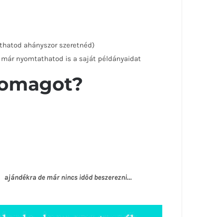
athatod ahányszor szeretnéd)
l már nyomtathatod is a saját példányaidat
csomagot?
es ajándékra de már nincs időd beszerezni…