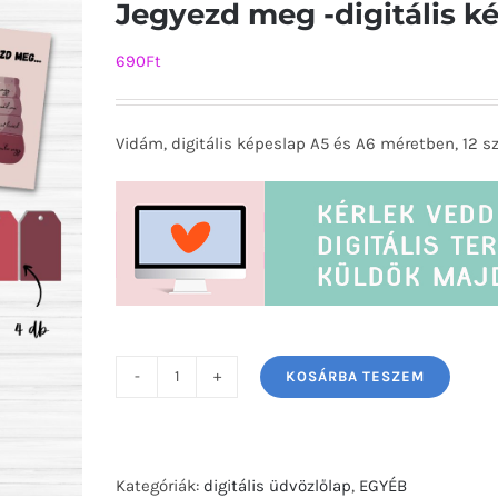
Jegyezd meg -digitális k
690
Ft
Vidám, digitális képeslap A5 és A6 méretben, 12 sz
KOSÁRBA TESZEM
Jegyezd
meg
-
digitális
Kategóriák:
digitális üdvözlőlap
,
EGYÉB