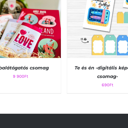
balátógatós csomag
Te és én -digitális ké
9 900
Ft
csomag-
690
Ft
RBA TESZEM
/
QUICK VIEW
KOSÁRBA TESZEM
/
QUIC