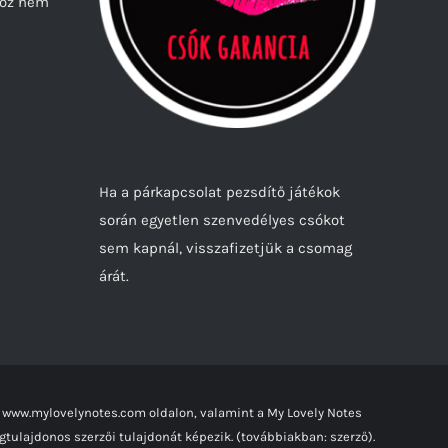
hoz nem
Ha a párkapcsolat pezsdítő játékok
során egyetlen szenvedélyes csókot
sem kapnál, visszafizetjük a csomag
árát.
 www.mylovelynotes.com oldalon, valamint a My Lovely Notes
tulajdonos szerzői tulajdonát képezik. (továbbiakban: szerző).