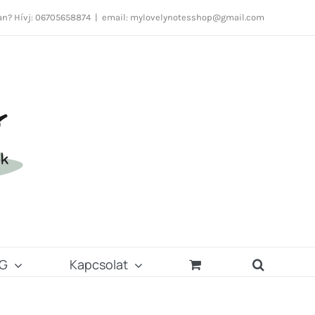
n? Hívj: 06705658874
|
email: mylovelynotesshop@gmail.com
G
Kapcsolat