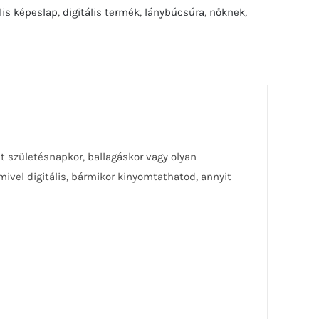
ális képeslap
,
digitális termék
,
lánybúcsúra
,
nőknek
,
t születésnapkor, ballagáskor vagy olyan
mivel digitális, bármikor kinyomtathatod, annyit