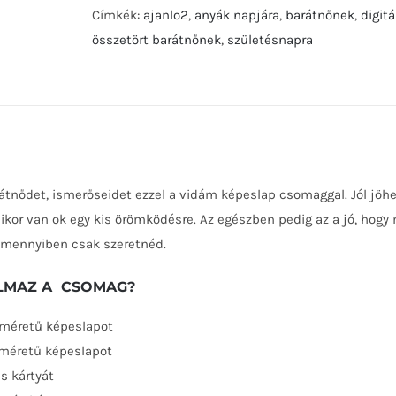
képeslap
Címkék:
ajanlo2
,
anyák napjára
,
barátnőnek
,
digit
csomag-
összetört barátnőnek
,
születésnapra
mennyiség
tnődet, ismerőseidet ezzel a vidám képeslap csomaggal. Jól jöhe
ikor van ok egy kis örömködésre. Az egészben pedig az a jó, hogy 
amennyiben csak szeretnéd.
ALMAZ A CSOMAG?
 méretű képeslapot
 méretű képeslapot
s kártyát