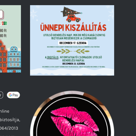
nline
biztosítja,
1064/2013