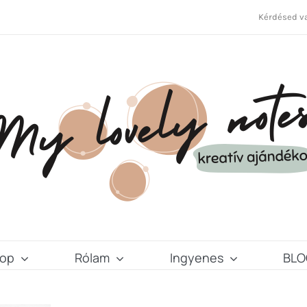
Kérdésed va
op
Rólam
Ingyenes
BLO