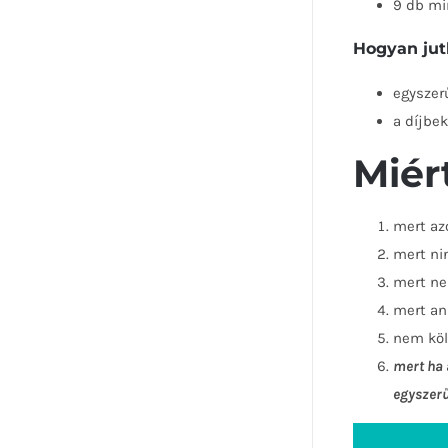
9 db mi
Hogyan jut
egyszer
a díjbe
Miér
mert az
mert ni
mert ne
mert an
nem köl
mert ha 
egyszerű