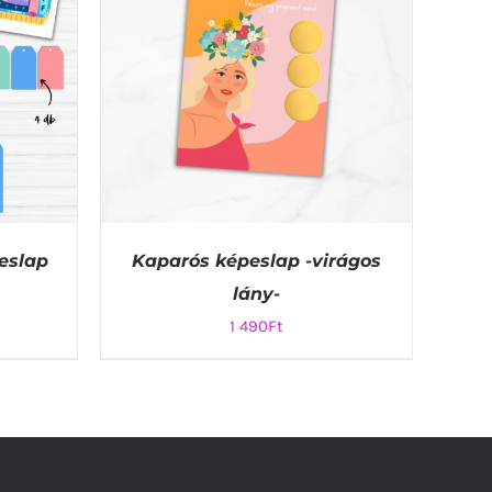
peslap
Kaparós képeslap -virágos
lány-
1 490
Ft
K VIEW
KOSÁRBA TESZEM
/
QUICK VIEW