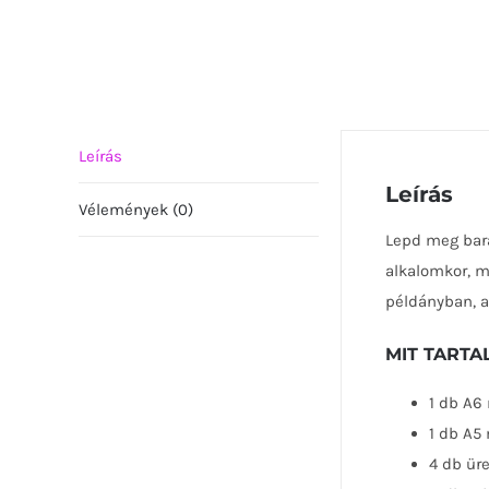
Leírás
Leírás
Vélemények (0)
Lepd meg bará
alkalomkor, m
példányban, 
MIT TART
1 db A6
1 db A5
4 db üre