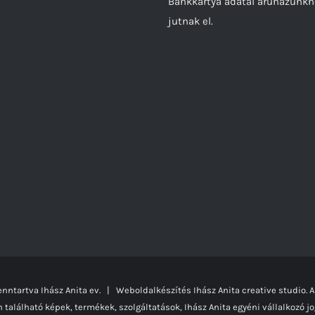
Bankkártya adatai áruházunk
jutnak el.
nntartva Ihász Anita ev. | Weboldalkészítés
Ihász Anita creative studio.
A
alálható képek, termékek, szolgáltatások, Ihász Anita egyéni vállalkozó jog