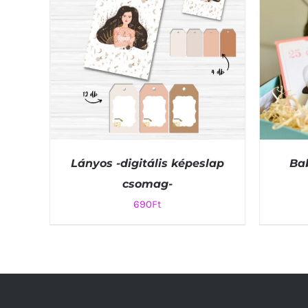
Lányos -digitális képeslap
Ba
csomag-
690
Ft
KOSÁRBA TESZEM
/
QUICK VIEW
KOSÁ