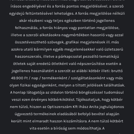
írásos engedélyével és a forrás pontos megjelölésével, a szerző
egyidejű feltüntetésével lehetséges. A forrás megjelölése nélküli
akár részbeni vagy teljes egészben történő jogellenes
felhasználás, a forrás hiányos vagy pontatlan megjelölése,
illetve a szerzői alkotásokra nagymértékben hasonló vagy azzal
összetéveszthető szövegek, grafikai megjelenések ill. más
azokra utaló bármilyen egyéb megjelenésekkel való üzletszerű
haszonszerzés, illetve a párkapcsolat pezsdítő tematikájú
ötletek saját eredetű ötletként való népszerűsítése esetén a
jogellenes használatért a szerzőt az alábbi kötbér illeti: bruttó
49.900 Ft / nap / termékenként / szolgáltatásonként vagy más
olyan fizikai egységenként, melyen a tiltott jelölések találhatóak.
A honlap látogatója az oldalon történő böngészéssel tudomásul
veszi ezen érvényes kötbérkikötést. Tájékoztatjuk, hogy kötbér
nem túlzó, hiszen az Optiszerszám Kft Ihász Anita jogtulajdonos
ügyvezető termékeinek eladásából befolyó bevétel alapján
került mint elmaradt haszon kiszámításra. A nem túlzó kötbért
vita esetén a bíróság sem módosíthatja. A