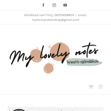
Kihagyás
Facebook
Instagram
YouTube
Kérdésed van? Hívj: 06705658874
|
email:
mylovelynotesshop@gmail.com