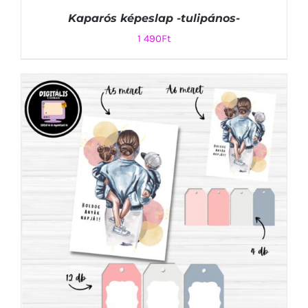
Kaparós képeslap -tulipános-
1 490
Ft
KOSÁRBA TESZEM
/
RÉSZLETEK