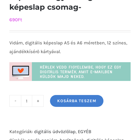
képeslap csomag-
690
Ft
Vidám, digitális képeslap A5 és A6 méretben, 12 színes,
ajándékkísérő kártyával.
KOSÁRBA TESZEM
Tápláld
a
vágyad
-
Kategóriák:
digitális üdvözlőlap
,
EGYÉB
digitális