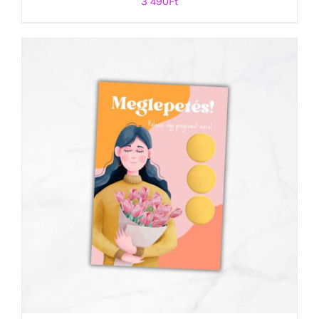
3 490
Ft
KOSÁRBA TESZEM
/
RÉSZLETEK