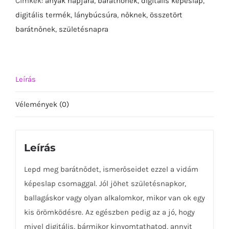
Címkék:
anyák napjára
,
barátnőnek
,
digitális képeslap
,
képeslap
digitális termék
,
lánybúcsúra
,
nőknek
,
összetört
csomag-
barátnőnek
,
születésnapra
mennyiség
Leírás
Vélemények (0)
Leírás
Lepd meg barátnődet, ismerőseidet ezzel a vidám
képeslap csomaggal. Jól jöhet születésnapkor,
ballagáskor vagy olyan alkalomkor, mikor van ok egy
kis örömködésre. Az egészben pedig az a jó, hogy
mivel digitális, bármikor kinyomtathatod, annyit