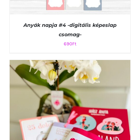
Anyák napja #4 -digitális képeslap
csomag-
690
Ft
KOSÁRBA TESZEM
/
RÉSZLETEK