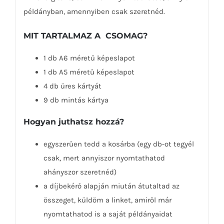
példányban, amennyiben csak szeretnéd.
MIT TARTALMAZ A CSOMAG?
1 db A6 méretű képeslapot
1 db A5 méretű képeslapot
4 db üres kártyát
9 db mintás kártya
Hogyan juthatsz hozzá?
egyszerűen tedd a kosárba (egy db-ot tegyél
csak, mert annyiszor nyomtathatod
ahányszor szeretnéd)
a díjbekérő alapján miután átutaltad az
összeget, küldöm a linket, amiről már
nyomtathatod is a saját példányaidat