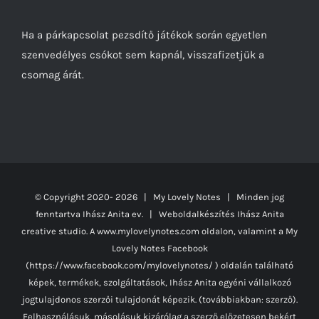
Ha a párkapcsolat pezsdítő játékok során egyetlen
szenvedélyes csókot sem kapnál, visszafizetjük a
csomag árát.
© Copyright 2020-
2026 | My Lovely Notes
| Minden jog
fenntartva Ihász Anita ev. | Weboldalkészítés
Ihász Anita
creative studio.
A www.mylovelynotes.com oldalon, valamint a My
Lovely Notes Facebook
(https://www.facebook.com/mylovelynotes/ ) oldalán található
képek, termékek, szolgáltatások, Ihász Anita egyéni vállalkozó
jogtulajdonos szerzői tulajdonát képezik. (továbbiakban: szerző).
Felhasználásuk, másolásuk kizárólag a szerző előzetesen bekért