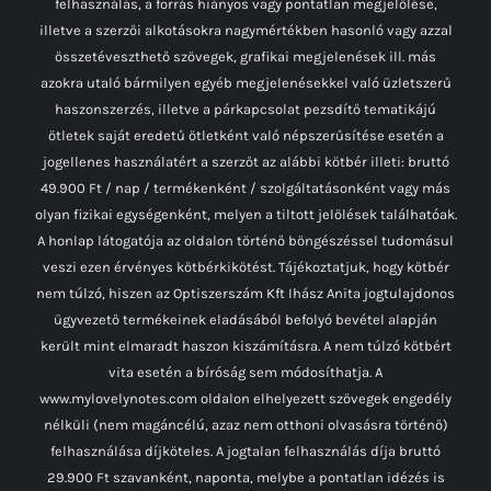
felhasználás, a forrás hiányos vagy pontatlan megjelölése,
illetve a szerzői alkotásokra nagymértékben hasonló vagy azzal
összetéveszthető szövegek, grafikai megjelenések ill. más
azokra utaló bármilyen egyéb megjelenésekkel való üzletszerű
haszonszerzés, illetve a párkapcsolat pezsdítő tematikájú
ötletek saját eredetű ötletként való népszerűsítése esetén a
jogellenes használatért a szerzőt az alábbi kötbér illeti: bruttó
49.900 Ft / nap / termékenként / szolgáltatásonként vagy más
olyan fizikai egységenként, melyen a tiltott jelölések találhatóak.
A honlap látogatója az oldalon történő böngészéssel tudomásul
veszi ezen érvényes kötbérkikötést. Tájékoztatjuk, hogy kötbér
nem túlzó, hiszen az Optiszerszám Kft Ihász Anita jogtulajdonos
ügyvezető termékeinek eladásából befolyó bevétel alapján
került mint elmaradt haszon kiszámításra. A nem túlzó kötbért
vita esetén a bíróság sem módosíthatja. A
www.mylovelynotes.com oldalon elhelyezett szövegek engedély
nélküli (nem magáncélú, azaz nem otthoni olvasásra történő)
felhasználása díjköteles. A jogtalan felhasználás díja bruttó
29.900 Ft szavanként, naponta, melybe a pontatlan idézés is