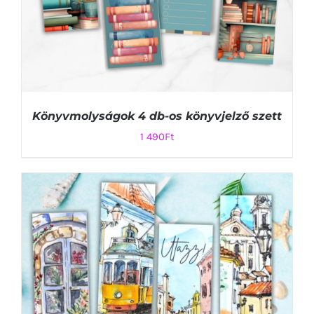
Könyvmolyságok 4 db-os könyvjelző szett
1 490
Ft
KOSÁRBA TESZEM
/
RÉSZLETEK