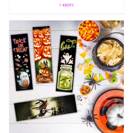
1 490
Ft
KOSÁRBA TESZEM
/
RÉSZLETEK