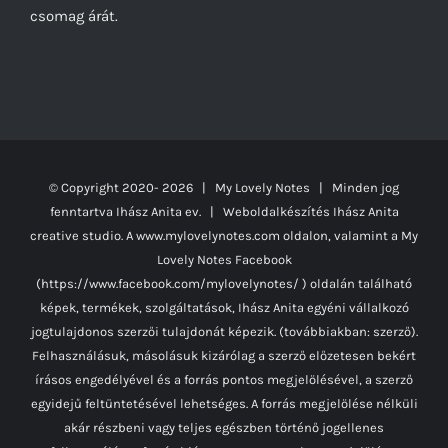
csomag árát.
© Copyright 2020-
2026 | My Lovely Notes
| Minden jog
fenntartva Ihász Anita ev. | Weboldalkészítés
Ihász Anita
creative studio.
A www.mylovelynotes.com oldalon, valamint a My
Lovely Notes Facebook
(https://www.facebook.com/mylovelynotes/ ) oldalán található
képek, termékek, szolgáltatások, Ihász Anita egyéni vállalkozó
jogtulajdonos szerzői tulajdonát képezik. (továbbiakban: szerző).
Felhasználásuk, másolásuk kizárólag a szerző előzetesen bekért
írásos engedélyével és a forrás pontos megjelölésével, a szerző
egyidejű feltüntetésével lehetséges. A forrás megjelölése nélküli
akár részbeni vagy teljes egészben történő jogellenes