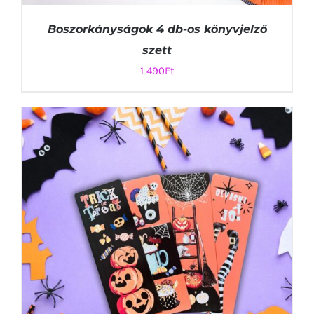
Boszorkányságok 4 db-os könyvjelző
szett
1 490
Ft
KOSÁRBA TESZEM
/
RÉSZLETEK