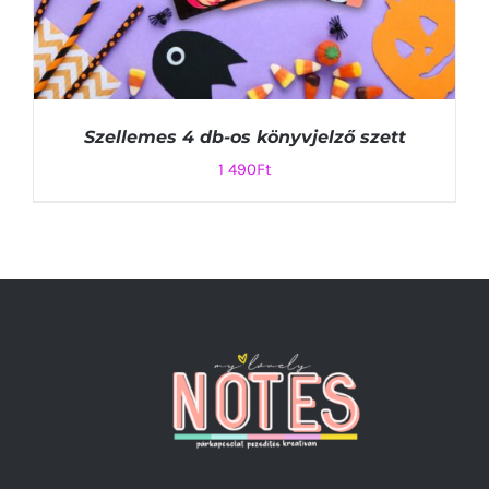
Szellemes 4 db-os könyvjelző szett
1 490
Ft
KOSÁRBA TESZEM
/
RÉSZLETEK