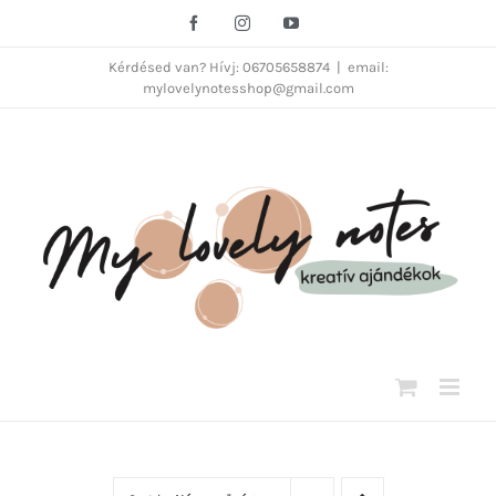
Kihagyás
Facebook
Instagram
YouTube
Kérdésed van? Hívj: 06705658874
|
email:
mylovelynotesshop@gmail.com