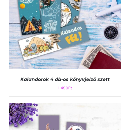
Kalandorok 4 db-os könyvjelző szett
1 490
Ft
KOSÁRBA TESZEM
/
RÉSZLETEK