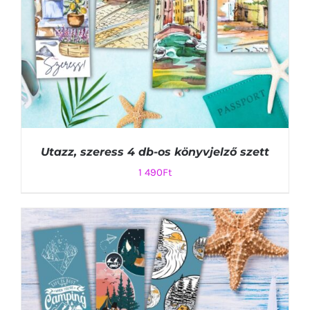
Utazz, szeress 4 db-os könyvjelző szett
1 490
Ft
KOSÁRBA TESZEM
/
RÉSZLETEK