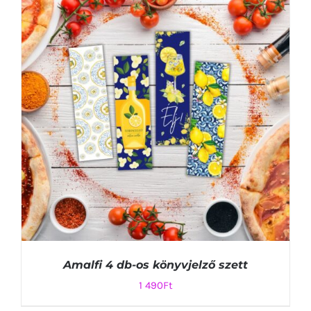
KOSÁRBA TESZEM
/
RÉSZLETEK
Amalfi 4 db-os könyvjelző szett
1 490
Ft