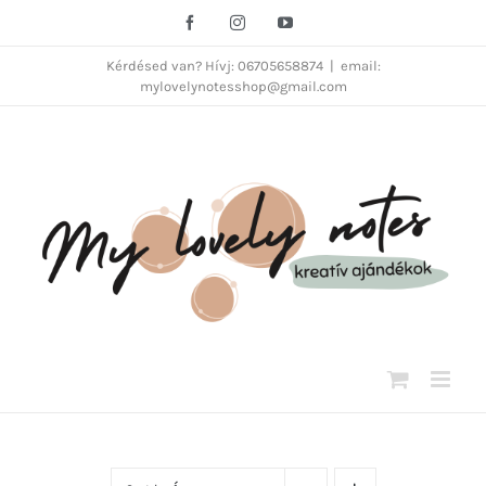
Kihagyás
Facebook
Instagram
YouTube
Kérdésed van? Hívj: 06705658874
|
email:
mylovelynotesshop@gmail.com