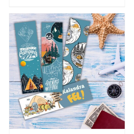
KOSÁRBA TESZEM
/
RÉSZLETEK