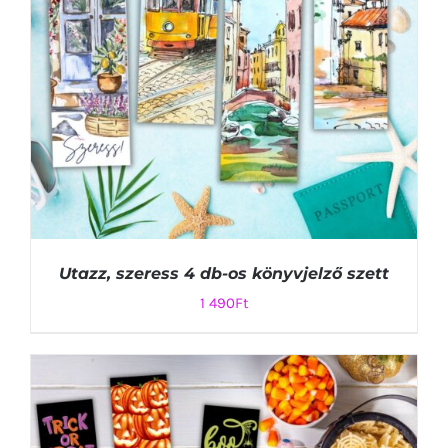
Utazz, szeress 4 db-os könyvjelző szett
1 490
Ft
KOSÁRBA TESZEM
/
RÉSZLETEK