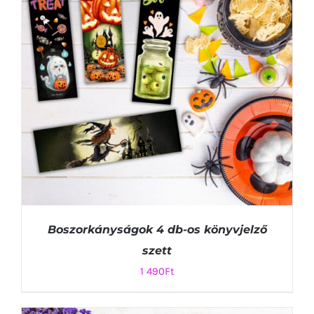
Boszorkányságok 4 db-os könyvjelző
szett
1 490
Ft