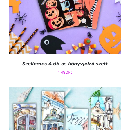
Szellemes 4 db-os könyvjelző szett
1 490
Ft
KOSÁRBA TESZEM
/
RÉSZLETEK