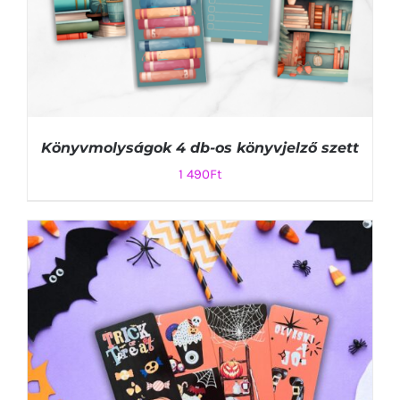
Könyvmolyságok 4 db-os könyvjelző szett
1 490
Ft
KOSÁRBA TESZEM
/
RÉSZLETEK