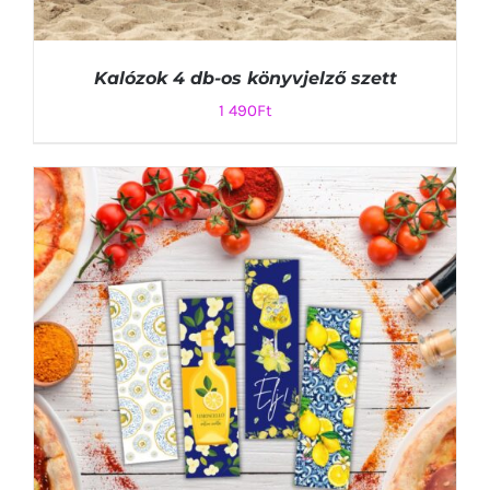
Kalózok 4 db-os könyvjelző szett
1 490
Ft
KOSÁRBA TESZEM
/
RÉSZLETEK