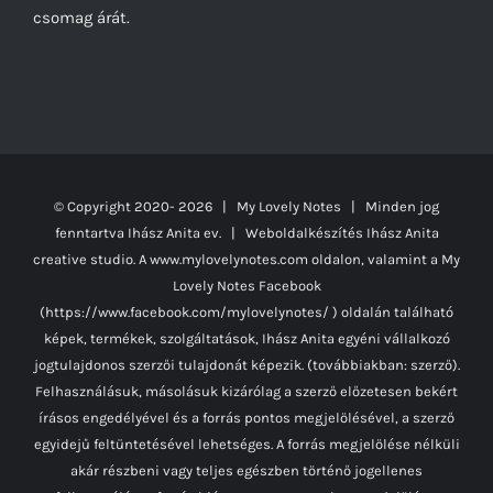
csomag árát.
© Copyright 2020-
2026 | My Lovely Notes
| Minden jog
fenntartva Ihász Anita ev. | Weboldalkészítés
Ihász Anita
creative studio.
A www.mylovelynotes.com oldalon, valamint a My
Lovely Notes Facebook
(https://www.facebook.com/mylovelynotes/ ) oldalán található
képek, termékek, szolgáltatások, Ihász Anita egyéni vállalkozó
jogtulajdonos szerzői tulajdonát képezik. (továbbiakban: szerző).
Felhasználásuk, másolásuk kizárólag a szerző előzetesen bekért
írásos engedélyével és a forrás pontos megjelölésével, a szerző
egyidejű feltüntetésével lehetséges. A forrás megjelölése nélküli
akár részbeni vagy teljes egészben történő jogellenes