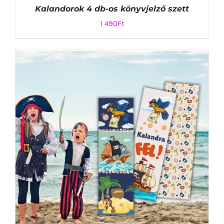
Kalandorok 4 db-os könyvjelző szett
1 490
Ft
KOSÁRBA TESZEM
/
RÉSZLETEK