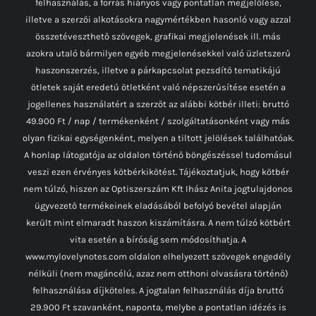
felhasználás, a forrás hiányos vagy pontatlan megjelölése,
illetve a szerzői alkotásokra nagymértékben hasonló vagy azzal
összetéveszthető szövegek, grafikai megjelenések ill. más
azokra utaló bármilyen egyéb megjelenésekkel való üzletszerű
haszonszerzés, illetve a párkapcsolat pezsdítő tematikájú
ötletek saját eredetű ötletként való népszerűsítése esetén a
jogellenes használatért a szerzőt az alábbi kötbér illeti: bruttó
49.900 Ft / nap / termékenként / szolgáltatásonként vagy más
olyan fizikai egységenként, melyen a tiltott jelölések találhatóak.
A honlap látogatója az oldalon történő böngészéssel tudomásul
veszi ezen érvényes kötbérkikötést. Tájékoztatjuk, hogy kötbér
nem túlzó, hiszen az Optiszerszám Kft Ihász Anita jogtulajdonos
ügyvezető termékeinek eladásából befolyó bevétel alapján
került mint elmaradt haszon kiszámításra. A nem túlzó kötbért
vita esetén a bíróság sem módosíthatja. A
www.mylovelynotes.com oldalon elhelyezett szövegek engedély
nélküli (nem magáncélú, azaz nem otthoni olvasásra történő)
felhasználása díjköteles. A jogtalan felhasználás díja bruttó
29.900 Ft szavanként, naponta, melybe a pontatlan idézés is