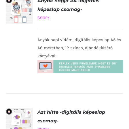
Anyák napja #4 -digitális
képeslap csomag-
690
Ft
KOSÁRBA
TESZEM
Anyák napi vidám, digitális képeslap A5 és
/
RÉSZLETEK
A6 méretben, 12 színes, ajándékkísérő
kártyával.
Azt hitte -digitális képeslap
csomag-