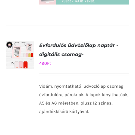
Évfordulós üdvözlőlap naptár -
digitális csomag-
490
Ft
KOSÁRBA
TESZEM
Vidám, nyomtatható üdvözlőlap csomag
/
RÉSZLETEK
évfordulóra, pároknak. A lapok kinyithatóak,
A5 és A6 méretben, plusz 12 színes,
ajándékkísérő kártyával.