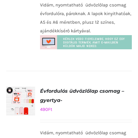
TESZEM
Vidám, nyomtatható üdvözlőlap csomag
/
RÉSZLETEK
évfordulóra, pároknak. A lapok kinyithatóak,
A5 és A6 méretben, plusz 12 színes,
ajándékkísérő kártyával.
Évfordulós üdvözlőlap csomag –
gyertya-
490
Ft
KOSÁRBA
TESZEM
Vidám, nyomtatható üdvözlőlap csomag
/