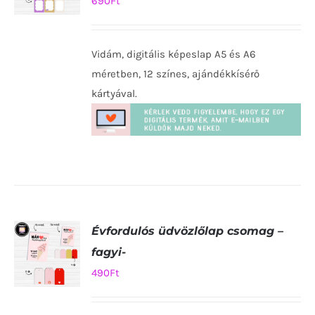
690
Ft
KOSÁRBA
TESZEM
Vidám, digitális képeslap A5 és A6
/
RÉSZLETEK
méretben, 12 színes, ajándékkísérő
kártyával.
Évfordulós üdvözlőlap csomag –
fagyi-
490
Ft
KOSÁRBA