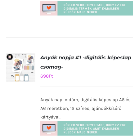
Anyák napja #1 -digitális képeslap
csomag-
690
Ft
KOSÁRBA
TESZEM
Anyák napi vidám, digitális képeslap A5 és
/
RÉSZLETEK
A6 méretben, 12 színes, ajándékkísérő
kártyával.