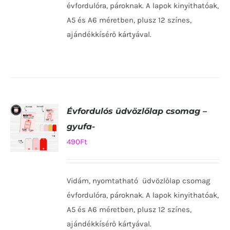
RÉSZLETEK
évfordulóra, pároknak. A lapok kinyithatóak,
A5 és A6 méretben, plusz 12 színes,
ajándékkísérő kártyával.
Évfordulós üdvözlőlap csomag –
gyufa-
490
Ft
KOSÁRBA
TESZEM
Vidám, nyomtatható üdvözlőlap csomag
/
RÉSZLETEK
évfordulóra, pároknak. A lapok kinyithatóak,
A5 és A6 méretben, plusz 12 színes,
ajándékkísérő kártyával.