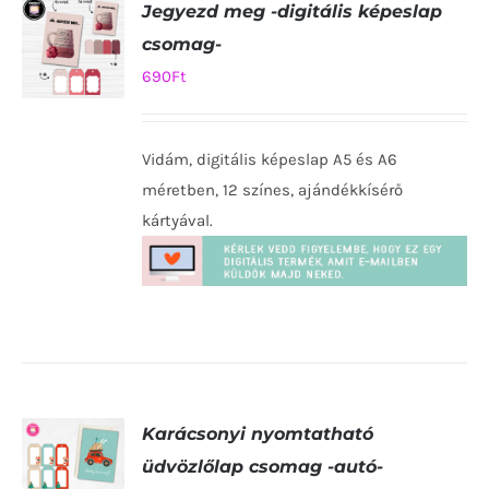
Jegyezd meg -digitális képeslap
csomag-
690
Ft
KOSÁRBA
TESZEM
Vidám, digitális képeslap A5 és A6
/
RÉSZLETEK
méretben, 12 színes, ajándékkísérő
kártyával.
Karácsonyi nyomtatható
üdvözlőlap csomag -autó-