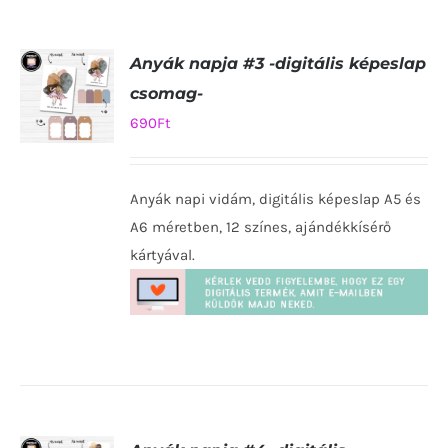
Anyák napja #3 -digitális képeslap
csomag-
690
Ft
KOSÁRBA
TESZEM
Anyák napi vidám, digitális képeslap A5 és
/
RÉSZLETEK
A6 méretben, 12 színes, ajándékkísérő
kártyával.