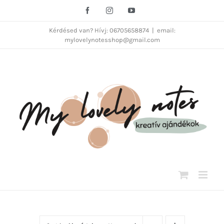
Kihagyás
Facebook
Instagram
YouTube
Kérdésed van? Hívj: 06705658874
|
email:
mylovelynotesshop@gmail.com