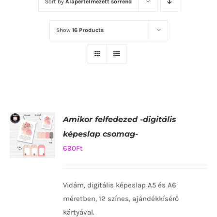
Sort by
Alapértelmezett sorrend
Show
16 Products
Amikor felfedezed -digitális
képeslap csomag-
690
Ft
KOSÁRBA
TESZEM
Vidám, digitális képeslap A5 és A6
/
RÉSZLETEK
méretben, 12 színes, ajándékkísérő
kártyával.