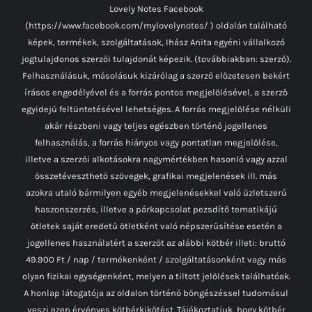
Lovely Notes Facebook
(https://www.facebook.com/mylovelynotes/ ) oldalán található
képek, termékek, szolgáltatások, Ihász Anita egyéni vállalkozó
jogtulajdonos szerzői tulajdonát képezik. (továbbiakban: szerző).
Felhasználásuk, másolásuk kizárólag a szerző előzetesen bekért
írásos engedélyével és a forrás pontos megjelölésével, a szerző
egyidejű feltüntetésével lehetséges. A forrás megjelölése nélküli
akár részbeni vagy teljes egészben történő jogellenes
felhasználás, a forrás hiányos vagy pontatlan megjelölése,
illetve a szerzői alkotásokra nagymértékben hasonló vagy azzal
összetéveszthető szövegek, grafikai megjelenések ill. más
azokra utaló bármilyen egyéb megjelenésekkel való üzletszerű
haszonszerzés, illetve a párkapcsolat pezsdítő tematikájú
ötletek saját eredetű ötletként való népszerűsítése esetén a
jogellenes használatért a szerzőt az alábbi kötbér illeti: bruttó
49.900 Ft / nap / termékenként / szolgáltatásonként vagy más
olyan fizikai egységenként, melyen a tiltott jelölések találhatóak.
A honlap látogatója az oldalon történő böngészéssel tudomásul
veszi ezen érvényes kötbérkikötést. Tájékoztatjuk, hogy kötbér