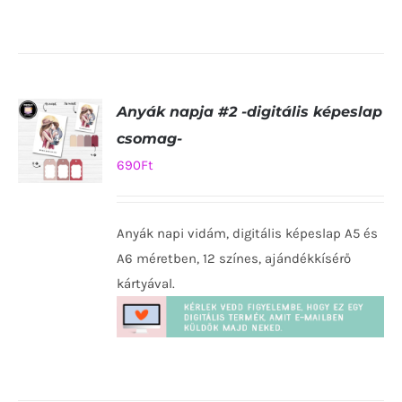
Anyák napja #2 -digitális képeslap
csomag-
690
Ft
KOSÁRBA
TESZEM
Anyák napi vidám, digitális képeslap A5 és
/
RÉSZLETEK
A6 méretben, 12 színes, ajándékkísérő
kártyával.