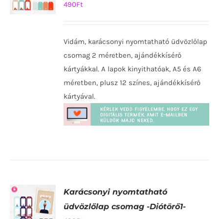
490
Ft
KOSÁRBA
TESZEM
Vidám, karácsonyi nyomtatható üdvözlőlap
/
RÉSZLETEK
csomag 2 méretben, ajándékkísérő
kártyákkal. A lapok kinyithatóak, A5 és A6
méretben, plusz 12 színes, ajándékkísérő
kártyával.
Karácsonyi nyomtatható
üdvözlőlap csomag -Diótörő1-