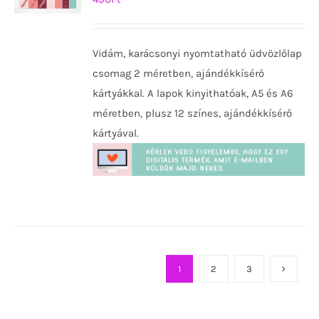
KOSÁRBA
TESZEM
Vidám, karácsonyi nyomtatható üdvözlőlap
/
RÉSZLETEK
csomag 2 méretben, ajándékkísérő
kártyákkal. A lapok kinyithatóak, A5 és A6
méretben, plusz 12 színes, ajándékkísérő
kártyával.
1
2
3