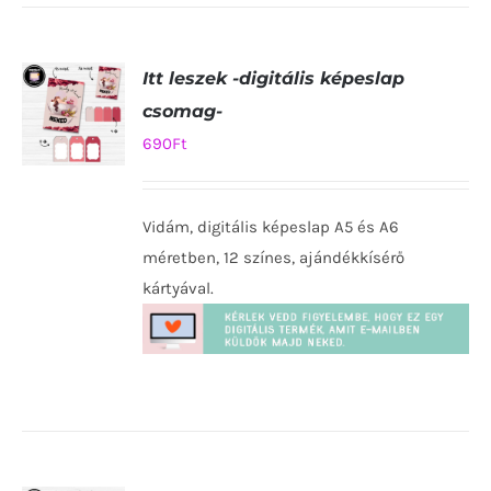
Itt leszek -digitális képeslap
csomag-
690
Ft
KOSÁRBA
TESZEM
Vidám, digitális képeslap A5 és A6
/
RÉSZLETEK
méretben, 12 színes, ajándékkísérő
kártyával.