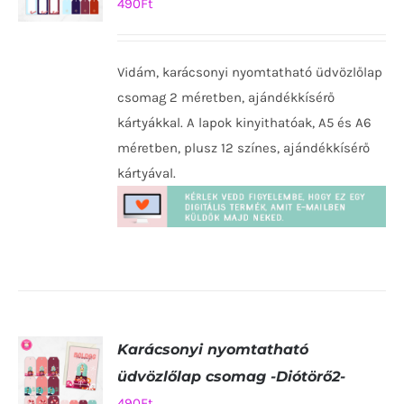
490
Ft
KOSÁRBA
TESZEM
Vidám, karácsonyi nyomtatható üdvözlőlap
/
RÉSZLETEK
csomag 2 méretben, ajándékkísérő
kártyákkal. A lapok kinyithatóak, A5 és A6
méretben, plusz 12 színes, ajándékkísérő
kártyával.
Karácsonyi nyomtatható
üdvözlőlap csomag -Diótörő2-
490
Ft