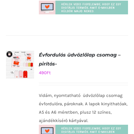
Évfordulós üdvözlőlap csomag –
pirítós-
490
Ft
KOSÁRBA
TESZEM
Vidám, nyomtatható üdvözlőlap csomag
/
RÉSZLETEK
évfordulóra, pároknak. A lapok kinyithatóak,
A5 és A6 méretben, plusz 12 színes,
ajándékkísérő kártyával.